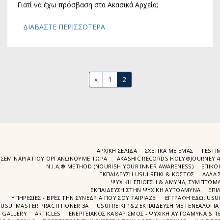
Γιατί να έχω πρόσβαση στα Ακασικά Αρχεία;
ΔΙΑΒΆΣΤΕ ΠΕΡΙΣΣΌΤΕΡΑ
«
1
2
ΑΡΧΙΚΉ ΣΕΛΊΔΑ
ΣΧΕΤΙΚΆ ΜΕ ΕΜΆΣ
TESTIM
ΣΕΜΙΝΆΡΙΑ ΠΟΥ ΟΡΓΑΝΏΝΟΥΜΕ ΤΩΡΑ
AKASHIC RECORDS HOLY®JOURNEY 
N.I.A.® METHOD (NOURISH YOUR INNER AWARENESS)
EΠΙΚΟ
ΕΚΠΑΙΔΕΥΣΗ USUI REIKI & ΚΟΣΤΟΣ
ΑΛΛΑ 
ΨΥΧΙΚΉ ΕΠΊΘΕΣΗ & ΆΜΥΝΑ, ΣΥΜΠΤΏΜΑΤ
ΕΚΠΑΊΔΕΥΣΗ ΣΤΗΝ ΨΥΧΙΚΗ ΑΥΤΟΑΜΥΝΑ
ΕΠΙ
ΥΠΗΡΕΣΙΕΣ - ΒΡΕΣ ΤΗΝ ΣΥΝΕΔΡΙΑ ΠΟΥ ΣΟΥ ΤΑΙΡΙΑΖΕΙ
ΕΓΓΡΑΦΉ EΔΩ: USU
USUI MASTER PRACTITIONER 3A
USUI REIKI 1&2 EΚΠΑΙΔΕΥΣΗ ΜΕ ΓΕΝΕΑΛΟΓΙΑ
GALLERY
ARTICLES
ΕΝΕΡΓΕΙΑΚΟΣ ΚΑΘΑΡΙΣΜΟΣ - ΨΥΧΙΚΗ ΑΥΤΟΑΜΥΝΑ & ΤΕ