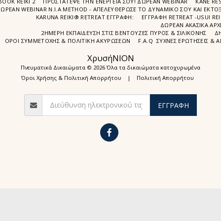
BOOK REIKI 2
ΠΡΟΣΤΆΤΕΨΕ ΤΗΝ ΕΝΈΡΓΕΙΆ ΣΟΥ! ΔΩΡΕΑΝ WEBINAR
ΚΑΝΕ RE
ΩΡΕΑΝ WEBINAR Ν.Ι.Α METHOD - ΑΠΕΛΕΥΘΈΡΩΣΕ ΤΟ ΔΥΝΑΜΙΚΌ ΣΟΥ ΚΑΙ ΕΚΤΌΞ
KARUNA REIKI® RETREAT ΕΓΓΡΑΦΉ:
ΕΓΓΡΑΦΗ RETREAT -USUI RE
ΔΩΡΕΑΝ ΑΚΑΣΙΚΆ ΑΡΧ
2ΗΜΕΡΗ ΕΚΠΑΊΔΕΥΣΗ ΣΤΙΣ ΒΕΝΤΟΎΖΕΣ ΠΥΡΌΣ & ΣΙΛΙΚΌΝΗΣ
Δ
ΌΡΟΙ ΣΥΜΜΕΤΟΧΉΣ & ΠΟΛΙΤΙΚΉ ΑΚΥΡΏΣΕΩΝ
F.A.Q ΣΥΧΝΈΣ ΕΡΩΤΉΣΕΙΣ & 
ΧρυσήΝΙΟΝ
Πνευματικά Δικαιώματα © 2026 Όλα τα δικαιώματα κατοχυρωμένα
Όροι Χρήσης & Πολιτική Απορρήτου
|
Πολιτική Απορρήτου
ΕΓΓΡΑΦΉ