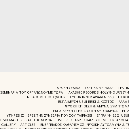
ΑΡΧΙΚΉ ΣΕΛΊΔΑ
ΣΧΕΤΙΚΆ ΜΕ ΕΜΆΣ
TESTIM
ΣΕΜΙΝΆΡΙΑ ΠΟΥ ΟΡΓΑΝΏΝΟΥΜΕ ΤΩΡΑ
AKASHIC RECORDS HOLY®JOURNEY 
N.I.A.® METHOD (NOURISH YOUR INNER AWARENESS)
EΠΙΚΟ
ΕΚΠΑΙΔΕΥΣΗ USUI REIKI & ΚΟΣΤΟΣ
ΑΛΛΑ 
ΨΥΧΙΚΉ ΕΠΊΘΕΣΗ & ΆΜΥΝΑ, ΣΥΜΠΤΏΜΑΤ
ΕΚΠΑΊΔΕΥΣΗ ΣΤΗΝ ΨΥΧΙΚΗ ΑΥΤΟΑΜΥΝΑ
ΕΠΙ
ΥΠΗΡΕΣΙΕΣ - ΒΡΕΣ ΤΗΝ ΣΥΝΕΔΡΙΑ ΠΟΥ ΣΟΥ ΤΑΙΡΙΑΖΕΙ
ΕΓΓΡΑΦΉ EΔΩ: USU
USUI MASTER PRACTITIONER 3A
USUI REIKI 1&2 EΚΠΑΙΔΕΥΣΗ ΜΕ ΓΕΝΕΑΛΟΓΙΑ
GALLERY
ARTICLES
ΕΝΕΡΓΕΙΑΚΟΣ ΚΑΘΑΡΙΣΜΟΣ - ΨΥΧΙΚΗ ΑΥΤΟΑΜΥΝΑ & ΤΕ