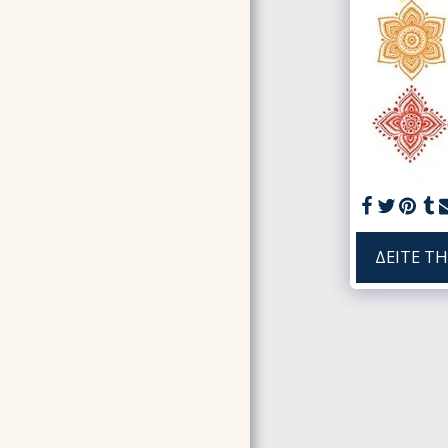
AKASHIC RECORDS
HOLY®JOURNEY
4ΉΜΕΡΗ ΕΚΠΑΊΔΕΥΣΗ
N.I.A.® METHOD
(NOURISH YOUR INNER
AWARENESS)
EΠΙΚΟΙΝΩΝΉΣΤΕ ΜΑΖΙ
ΜΑΣ
ΕΚΠΑΙΔΕΥΣΗ USUI REIKI
& ΚΟΣΤΟΣ
ΑΛΛΑ ΣΕΜΙΝΑΡΙΑ -
ΔΕΊΤΕ Τ
ΚΟΣΤΟΣ
ΕΠΙΛΕΓΜΈΝΕΣ
ΕΜΠΕΙΡΊΕΣ
ΥΠΗΡΕΣΙΕΣ - ΒΡΕΣ ΤΗΝ
ΣΥΝΕΔΡΙΑ ΠΟΥ ΣΟΥ
ΤΑΙΡΙΑΖΕΙ
BΙΟΓΡΑΦΙΚΆ
GALLERY