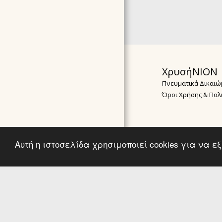
ARTICLES
ΔΗΛΩΣΗ ΑΠΟΡΡΗΤΟΥ
ΌΡΟΙ ΣΥΜΜΕΤΟΧΉΣ &
ΠΟΛΙΤΙΚΉ ΑΚΥΡΏΣΕΩΝ
F.A.Q ΣΥΧΝΈΣ
ΧρυσήΝΙΟΝ
ΕΡΩΤΉΣΕΙΣ &
ΑΠΑΝΤΉΣΕΙΣ
Πνευματικά Δικαιώ
Όροι Χρήσης & Πολ
Αυτή η ιστοσελίδα χρησιμοποιεί cookies για να 