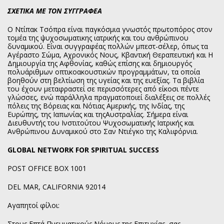
ΣΧΕΤΙΚΑ ΜΕ ΤΟΝ ΣΥΓΓΡΑΦΕΑ
Ο Ντίπακ Τσόπρα είναι παγκόσμια γνωστός πρωτοπόρος στον
τομέα της ψυχοσωματικης ιατρικής και του ανθρώπινου
δυναμικού. Είναι συγγραφέας πολλών μπεστ-σέλερ, όπως τα
Αγέραστο Σώμα, Αχρονικός Νους, Κβαντική Θεραπευτική και Η
Δημιουργία της Αφθονίας, καθώς επίσης και δημιουργός
πολυάριθμων οπτικοακουστικών προγραμμάτων, τα οποία
βοηθούν στη βελτίωση της υγείας και της ευεξίας. Τα βιβλία
του έχουν μεταφραστεί σε περισσότερες από είκοσι πέντε
γλώσσες, ενώ παράλληλα πραγματοποιεί διαλέξεις σε πολλές
πόλεις της Βόρειας και Νότιας Αμερικής, της Ινδίας, της
Ευρώπης, της Ιαπωνίας και τηςΑυστραλίας. Σήμερα είναι
Διευθυντής του Ινστιτούτου Ψυχοσωματικής Ιατρικής και
Ανθρώπινου Δυναμικού στο Σαν Ντιέγκο της Καλιφόρνια.
GLOBAL NETWORK FOR SPIRITUAL SUCCESS
POST OFFICE ΒΟΧ 1001
DEL MAR, CALIFORNIA 92014
Αγαπητοί φίλοι:
Στους Επτά Πνευματικούς Νόμους της Επιτυχίας, σας