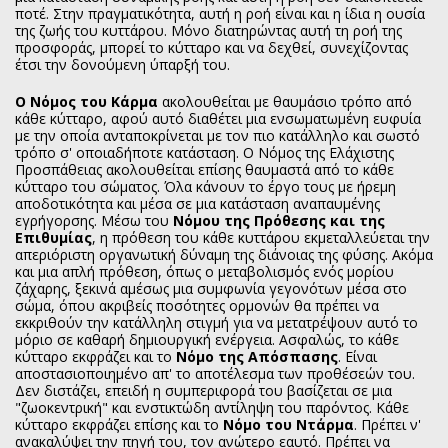
ποτέ. Στην πραγματικότητα, αυτή η ροή είναι και η ίδια η ουσία
της ζωής του κυττάρου. Μόνο διατηρώντας αυτή τη ροή της
προσφοράς, μπορεί το κύτταρο και να δεχθεί, συνεχίζοντας
έτσι την δονούμενη ύπαρξή του.
Ο Νόμος του Κάρμα
ακολουθείται με θαυμάσιο τρόπο από
κάθε κύτταρο, αφού αυτό διαθέτει μια ενσωματωμένη ευφυία
με την οποία ανταποκρίνεται με τον πιο κατάλληλο και σωστό
τρόπο σ' οποιαδήποτε κατάσταση. Ο Νόμος της Ελάχιστης
Προσπάθειας ακολουθείται επίσης θαυμαστά από το κάθε
κύτταρο του σώματος. Όλα κάνουν το έργο τους με ήρεμη
αποδοτικότητα και μέσα σε μια κατάσταση αναπαυμένης
εγρήγορσης. Μέσω του
Νόμου της Πρόθεσης και της
Επιθυμίας
, η πρόθεση του κάθε κυττάρου εκμεταλλεύεται την
απεριόριστη οργανωτική δύναμη της διάνοιας της φύσης. Ακόμα
και μια απλή πρόθεση, όπως ο μεταβολισμός ενός μορίου
ζάχαρης, ξεκινά αμέσως μια συμφωνία γεγονότων μέσα στο
σώμα, όπου ακριβείς ποσότητες ορμονών θα πρέπει να
εκκριθούν την κατάλληλη στιγμή για να μετατρέψουν αυτό το
μόριο σε καθαρή δημιουργική ενέργεια. Ασφαλώς, το κάθε
κύτταρο εκφράζει και το
Νόμο της Απόσπασης
. Είναι
αποστασιοποιημένο απ' το αποτέλεσμα των προθέσεών του.
Δεν διστάζει, επειδή η συμπεριφορά του βασίζεται σε μια
"ζωοκεντρική" και ενστικτώδη αντίληψη του παρόντος. Κάθε
κύτταρο εκφράζει επίσης και το
Νόμο του Ντάρμα
. Πρέπει ν'
ανακαλύψει την πηγή του, τον ανώτερο εαυτό. Πρέπει να