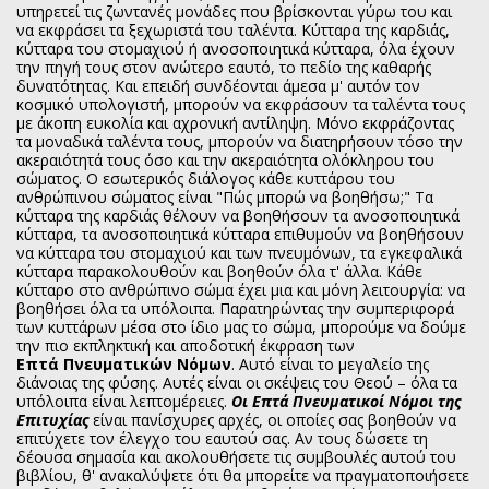
υπηρετεί τις ζωντανές μονάδες που βρίσκονται γύρω του και
να εκφράσει τα ξεχωριστά του ταλέντα. Κύτταρα της καρδιάς,
κύτταρα του στομαχιού ή ανοσοποιητικά κύτταρα, όλα έχουν
την πηγή τους στον ανώτερο εαυτό, το πεδίο της καθαρής
δυνατότητας. Και επειδή συνδέονται άμεσα μ' αυτόν τον
κοσμικό υπολογιστή, μπορούν να εκφράσουν τα ταλέντα τους
με άκοπη ευκολία και αχρονική αντίληψη. Μόνο εκφράζοντας
τα μοναδικά ταλέντα τους, μπορούν να διατηρήσουν τόσο την
ακεραιότητά τους όσο και την ακεραιότητα ολόκληρου του
σώματος. Ο εσωτερικός διάλογος κάθε κυττάρου του
ανθρώπινου σώματος είναι "Πώς μπορώ να βοηθήσω;" Τα
κύτταρα της καρδιάς θέλουν να βοηθήσουν τα ανοσοποιητικά
κύτταρα, τα ανοσοποιητικά κύτταρα επιθυμούν να βοηθήσουν
να κύτταρα του στομαχιού και των πνευμόνων, τα εγκεφαλικά
κύτταρα παρακολουθούν και βοηθούν όλα τ' άλλα. Κάθε
κύτταρο στο ανθρώπινο σώμα έχει μια και μόνη λειτουργία: να
βοηθήσει όλα τα υπόλοιπα. Παρατηρώντας την συμπεριφορά
των κυττάρων μέσα στο ίδιο μας το σώμα, μπορούμε να δούμε
την πιο εκπληκτική και αποδοτική έκφραση των
Επτά
Πνευματικών Νόμων
. Αυτό είναι το μεγαλείο της
διάνοιας της φύσης. Αυτές είναι οι σκέψεις του Θεού – όλα τα
υπόλοιπα είναι λεπτομέρειες.
Οι Επτά Πνευματικοί Νόμοι της
Επιτυχίας
είναι πανίσχυρες αρχές, οι οποίες σας βοηθούν να
επιτύχετε τον έλεγχο του εαυτού σας. Αν τους δώσετε τη
δέουσα σημασία και ακολουθήσετε τις συμβουλές αυτού του
βιβλίου, θ' ανακαλύψετε ότι θα μπορείτε να πραγματοποιήσετε