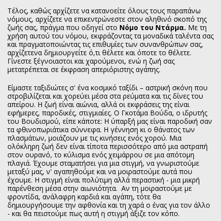
Τέλος, καθώς αρχίζετε να κατανοείτε όλους τους παραπάνω
νόμους, αρχίζετε να επικεντρώνεστε στον αληθινό σκοπό της
ζωής σας, πράγμα που οδηγεί στο
Νόμο του Ντάρμα.
Με τη
χρήση αυτού του νόμου, εκφράζοντας τα μοναδικά ταλέντα σας
και πραγματοποιώντας τις επιθυμίες των συνανθρώπων σας,
αρχίζετενα δημιουργείτε ό,τι θέλετε και όποτε το θέλετε.
Γίνεστε ξέγνοιαστοι και χαρούμενοι, ενώ η ζωή σας
μετατρέπεται σε έκφραση απεριόριστης αγάπης.
Είμαστε ταξιδιώτες σ' ένα κοσμικό ταξίδι – αστρική σκόνη που
στροβιλίζεται και χορεύει μέσα στα ρεύματα και τις δίνες του
απείρου. Η ζωή είναι αιώνια, αλλά οι εκφράσεις της είναι
εφήμερες, παροδικές, στιγμιαίες. Ο Γκοτάμα Βούδα, ο ιδρυτής
του Βουδισμού, είπε κάποτε: Η ύπαρξή μας είναι παροδική σαν
τα φθινοπωριάτικα σύννεφα. Η γέννηση κι ο θάνατος των
πλασμάτων, μοιάζουν με τις κινήσεις ενός χορού. Μια
ολόκληρη ζωή δεν είναι τίποτα περισσότερο από μια αστραπή
στον ουρανό, το κύλισμα ενός χειμάρρου σε μια απότομη
πλαγιά. Έχουμε σταματήσει για μια στιγμή, να γνωριστούμε
μεταξύ μας, ν' αγαπηθούμε και να μοιραστούμε αυτά που
έχουμε. Η στιγμή είναι πολύτιμη αλλά περαστική - μια μικρή
παρένθεση μέσα στην αιωνιότητα. Αν τη μοιραστούμε με
φροντίδα, ανάλαφρη καρδιά και αγάπη, τότε θα
δημιουργήσουμε την αφθονία και τη χαρά ο ένας για τον άλλο
- και θα πειστούμε πως αυτή η στιγμή άξιζε τον κόπο.