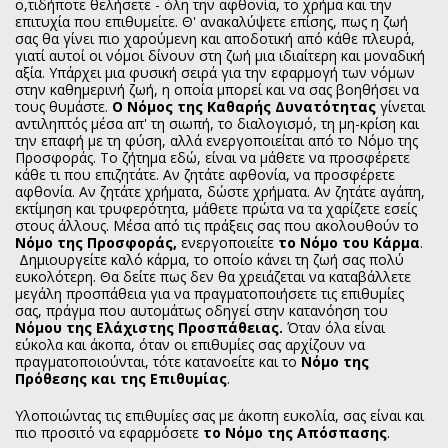
ο,τιδήποτε θελήσετε - όλη την αφθονία, το χρήμα και την
επιτυχία που επιθυμείτε. Θ' ανακαλύψετε επίσης, πως η ζωή
σας θα γίνει πιο χαρούμενη και αποδοτική από κάθε πλευρά,
γιατί αυτοί οι νόμοι δίνουν στη ζωή μια ιδιαίτερη και μοναδική
αξία. Υπάρχει μια φυσική σειρά για την εφαρμογή των νόμων
στην καθημερινή ζωή, η οποία μπορεί και να σας βοηθήσει να
τους θυμάστε.
Ο Νόμος της Καθαρής Δυνατότητας
γίνεται
αντιληπτός μέσα απ' τη σιωπή, το διαλογισμό, τη μη-κρίση και
την επαφή με τη φύση, αλλά ενεργοποιείται από το Νόμο της
Προσφοράς. Το ζήτημα εδώ, είναι να μάθετε να προσφέρετε
κάθε τι που επιζητάτε. Αν ζητάτε αφθονία, να προσφέρετε
αφθονία. Αν ζητάτε χρήματα, δώστε χρήματα. Αν ζητάτε αγάπη,
εκτίμηση και τρυφερότητα, μάθετε πρώτα να τα χαρίζετε εσείς
στους άλλους. Μέσα από τις πράξεις σας που ακολουθούν το
Νόμο της Προσφοράς,
ενεργοποιείτε
το Νόμο του Κάρμα
.
Δημιουργείτε καλό κάρμα, το οποίο κάνει τη ζωή σας πολύ
ευκολότερη. Θα δείτε πως δεν θα χρειάζεται να καταβάλλετε
μεγάλη προσπάθεια για να πραγματοποιήσετε τις επιθυμίες
σας, πράγμα που αυτομάτως οδηγεί στην κατανόηση του
Νόμου της Ελάχιστης Προσπάθειας.
Όταν όλα είναι
εύκολα και άκοπα, όταν οι επιθυμίες σας αρχίζουν να
πραγματοποιούνται, τότε κατανοείτε και το
Νόμο της
Πρόθεσης και της Επιθυμίας
.
Υλοποιώντας τις επιθυμίες σας με άκοπη ευκολία, σας είναι και
πιο προσιτό να εφαρμόσετε
το Νόμο της Απόσπασης
.