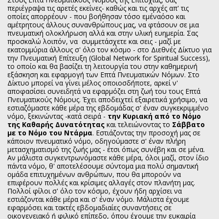
περιέγραψα τις αρετές εκείνες- καθώς και τις αρχές απ' τις
οποίες απορρέουν - που βοήθησαν τόσο εμέναόσο και
αμέτρητους άλλους συνανθρώπους μας, να φτάσουν σε μια
πνευματική ολοκλήρωση αλλά και στην υλική ευημερία. Σας
προσκαλώ λοιπόν, να συμμετάσχετε και σεις - μαζί με
εκατομμύρια άλλους σ' όλο τον κόσμο - στο Διεθνές Δίκτυο για
την Πνευματική Επίτευξη (Global Network for Spiritual Success),
το οποίο και θα βασίζει τη λειτουργία του στην καθημερινή
εξάσκηση και εφαρμογή των Επτά Πνευματικών Νόμων. Στο
Δίκτυο μπορεί να γίνει μέλος οποιοσδήποτε, αρκεί ν'
αποφασίσει συνειδητά να εφαρμόζει στη ζωή του τους Επτά
Πνευματικούς Νόμους. Έχει αποδειχτεί εξαιρετικά χρήσιμο, να
εστιαζόμαστε κάθε μέρα της εβδομάδας σ' έναν συγκεκριμμένο
νόμο, ξεκινώντας -κατά σειρά -
την Κυριακή από το Νόμο
της Καθαρής Δυνατότητας
και τελειώνοντας το
Σάββατο
με το Νόμο του Ντάρμα
. Εστιάζοντας την προσοχή μας σε
κάποιον πνευματικό νόμο, οδηγούμαστε σ' έναν πλήρη
μετασχηματισμό της ζωής μας - έτσι όπως συνέβη και σε μένα.
Αν μάλιστα συγκεντρωνόμαστε κάθε μέρα, όλοι μαζί, στον ίδιο
πάντα νόμο, θ' αποτελέσουμε σύντομα μια πολύ σημαντική
ομάδα επιτυχημένων ανθρώπων, που θα μπορούν να
επιφέρουν πολλές και κρίσιμες αλλαγές στον πλανήτη μας.
Πολλοί φίλοι σ' όλο τον κόσμο, έχουν ήδη αρχίσει να
εστιάζονται κάθε μέρα και σ' έναν νόμο. Μάλιστα έχουμε
εφαρμόσει και τακτές εβδομαδιαίες συναντήσεις σε
οικογενειακό ή φιλικό επίπεδο, όπου έχουμε την ευκαιρία