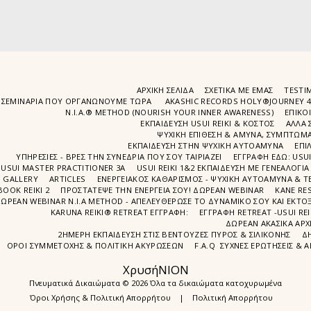
ΑΡΧΙΚΉ ΣΕΛΊΔΑ
ΣΧΕΤΙΚΆ ΜΕ ΕΜΆΣ
TESTIM
ΣΕΜΙΝΆΡΙΑ ΠΟΥ ΟΡΓΑΝΏΝΟΥΜΕ ΤΩΡΑ
AKASHIC RECORDS HOLY®JOURNEY 
N.I.A.® METHOD (NOURISH YOUR INNER AWARENESS)
EΠΙΚΟ
ΕΚΠΑΙΔΕΥΣΗ USUI REIKI & ΚΟΣΤΟΣ
ΑΛΛΑ 
ΨΥΧΙΚΉ ΕΠΊΘΕΣΗ & ΆΜΥΝΑ, ΣΥΜΠΤΏΜΑΤ
ΕΚΠΑΊΔΕΥΣΗ ΣΤΗΝ ΨΥΧΙΚΗ ΑΥΤΟΑΜΥΝΑ
ΕΠΙ
ΥΠΗΡΕΣΙΕΣ - ΒΡΕΣ ΤΗΝ ΣΥΝΕΔΡΙΑ ΠΟΥ ΣΟΥ ΤΑΙΡΙΑΖΕΙ
ΕΓΓΡΑΦΉ EΔΩ: USU
USUI MASTER PRACTITIONER 3A
USUI REIKI 1&2 EΚΠΑΙΔΕΥΣΗ ΜΕ ΓΕΝΕΑΛΟΓΙΑ
GALLERY
ARTICLES
ΕΝΕΡΓΕΙΑΚΟΣ ΚΑΘΑΡΙΣΜΟΣ - ΨΥΧΙΚΗ ΑΥΤΟΑΜΥΝΑ & ΤΕ
BOOK REIKI 2
ΠΡΟΣΤΆΤΕΨΕ ΤΗΝ ΕΝΈΡΓΕΙΆ ΣΟΥ! ΔΩΡΕΑΝ WEBINAR
ΚΑΝΕ RE
ΩΡΕΑΝ WEBINAR Ν.Ι.Α METHOD - ΑΠΕΛΕΥΘΈΡΩΣΕ ΤΟ ΔΥΝΑΜΙΚΌ ΣΟΥ ΚΑΙ ΕΚΤΌΞ
KARUNA REIKI® RETREAT ΕΓΓΡΑΦΉ:
ΕΓΓΡΑΦΗ RETREAT -USUI RE
ΔΩΡΕΑΝ ΑΚΑΣΙΚΆ ΑΡΧ
2ΗΜΕΡΗ ΕΚΠΑΊΔΕΥΣΗ ΣΤΙΣ ΒΕΝΤΟΎΖΕΣ ΠΥΡΌΣ & ΣΙΛΙΚΌΝΗΣ
Δ
ΌΡΟΙ ΣΥΜΜΕΤΟΧΉΣ & ΠΟΛΙΤΙΚΉ ΑΚΥΡΏΣΕΩΝ
F.A.Q ΣΥΧΝΈΣ ΕΡΩΤΉΣΕΙΣ & 
ΧρυσήΝΙΟΝ
Πνευματικά Δικαιώματα © 2026 Όλα τα δικαιώματα κατοχυρωμένα
Όροι Χρήσης & Πολιτική Απορρήτου
|
Πολιτική Απορρήτου