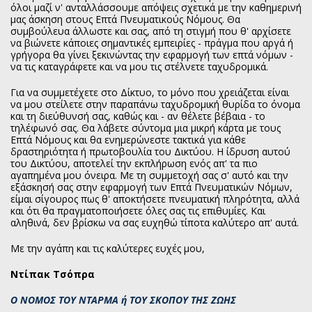
όλοι μαζί ν' ανταλλάσσουμε απόψεις σχετικά με την καθημερινή
μας άσκηση στους Επτά Πνευματικούς Νόμους. Θα
συμβούλευα άλλωστε και σας, από τη στιγμή που θ' αρχίσετε
να βιώνετε κάποιες σημαντικές εμπειρίες - πράγμα που αργά ή
γρήγορα θα γίνει ξεκινώντας την εφαρμογή των επτά νόμων -
να τις καταγράφετε και να μου τις στέλνετε ταχυδρομικά.
Για να συμμετέχετε στο Δίκτυο, το μόνο που χρειάζεται είναι
να μου στείλετε στην παραπάνω ταχυδρομική θυρίδα το όνομα
και τη διεύθυνσή σας, καθώς και - αν θέλετε βέβαια - το
τηλέφωνό σας. Θα λάβετε σύντομα μια μικρή κάρτα με τους
Επτά Νόμους και θα ενημερώνεστε τακτικά για κάθε
δραστηριότητα ή πρωτοβουλία του Δικτύου. Η ίδρυση αυτού
του Δικτύου, αποτελεί την εκπλήρωση ενός απ' τα πιο
αγαπημένα μου όνειρα. Με τη συμμετοχή σας σ' αυτό και την
εξάσκησή σας στην εφαρμογή των Επτά Πνευματικών Νόμων,
είμαι σίγουρος πως θ' αποκτήσετε πνευματική πληρότητα, αλλά
και ότι θα πραγματοποιήσετε όλες σας τις επιθυμίες. Και
αληθινά, δεν βρίσκω να σας ευχηθώ τίποτα καλύτερο απ' αυτά.
Με την αγάπη και τις καλύτερες ευχές μου,
Ντίπακ Τσόπρα
Ο ΝΟΜΟΣ ΤΟΥ ΝΤΑΡΜΑ ή ΤΟΥ ΣΚΟΠΟΥ ΤΗΣ ΖΩΗΣ