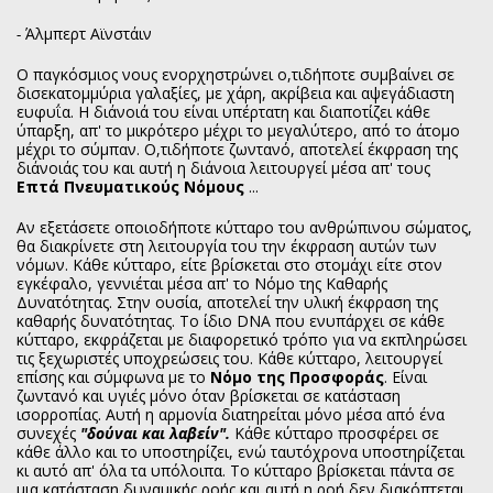
-
Άλμπερτ Αϊνστάιν
Ο παγκόσμιος νους ενορχηστρώνει ο,τιδήποτε συμβαίνει σε
δισεκατομμύρια γαλαξίες, με χάρη, ακρίβεια και αψεγάδιαστη
ευφυΐα. Η διάνοιά του είναι υπέρτατη και διαποτίζει κάθε
ύπαρξη, απ' το μικρότερο μέχρι το μεγαλύτερο, από το άτομο
μέχρι το σύμπαν. Ο,τιδήποτε ζωντανό, αποτελεί έκφραση της
διάνοιάς του και αυτή η διάνοια λειτουργεί μέσα απ' τους
Επτά Πνευματικούς Νόμους
...
Αν εξετάσετε οποιοδήποτε κύτταρο του ανθρώπινου σώματος,
θα διακρίνετε στη λειτουργία του την έκφραση αυτών των
νόμων. Κάθε κύτταρο, είτε βρίσκεται στο στομάχι είτε στον
εγκέφαλο, γεννιέται μέσα απ' το Νόμο της Καθαρής
Δυνατότητας. Στην ουσία, αποτελεί την υλική έκφραση της
καθαρής δυνατότητας. Το ίδιο DNA που ενυπάρχει σε κάθε
κύτταρο, εκφράζεται με διαφορετικό τρόπο για να εκπληρώσει
τις ξεχωριστές υποχρεώσεις του. Κάθε κύτταρο, λειτουργεί
επίσης και σύμφωνα με το
Νόμο της Προσφοράς
. Είναι
ζωντανό και υγιές μόνο όταν βρίσκεται σε κατάσταση
ισορροπίας. Αυτή η αρμονία διατηρείται μόνο μέσα από ένα
συνεχές
"δούναι και λαβείν".
Κάθε κύτταρο προσφέρει σε
κάθε άλλο και το υποστηρίζει, ενώ ταυτόχρονα υποστηρίζεται
κι αυτό απ' όλα τα υπόλοιπα. Το κύτταρο βρίσκεται πάντα σε
μια κατάσταση δυναμικής ροής και αυτή η ροή δεν διακόπτεται