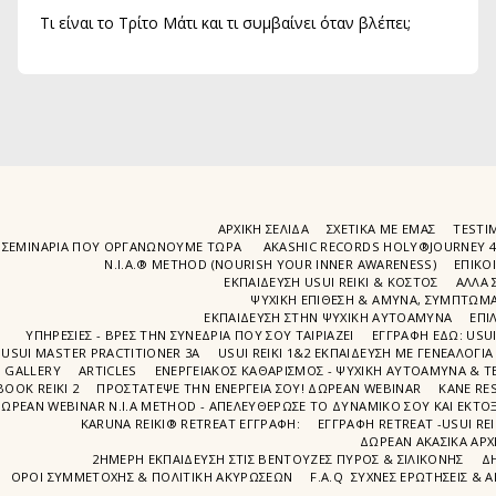
Τι είναι το Τρίτο Μάτι και τι συμβαίνει όταν βλέπει;
ΑΡΧΙΚΉ ΣΕΛΊΔΑ
ΣΧΕΤΙΚΆ ΜΕ ΕΜΆΣ
TESTIM
ΣΕΜΙΝΆΡΙΑ ΠΟΥ ΟΡΓΑΝΏΝΟΥΜΕ ΤΩΡΑ
AKASHIC RECORDS HOLY®JOURNEY 
N.I.A.® METHOD (NOURISH YOUR INNER AWARENESS)
EΠΙΚΟ
ΕΚΠΑΙΔΕΥΣΗ USUI REIKI & ΚΟΣΤΟΣ
ΑΛΛΑ 
ΨΥΧΙΚΉ ΕΠΊΘΕΣΗ & ΆΜΥΝΑ, ΣΥΜΠΤΏΜΑΤ
ΕΚΠΑΊΔΕΥΣΗ ΣΤΗΝ ΨΥΧΙΚΗ ΑΥΤΟΑΜΥΝΑ
ΕΠΙ
ΥΠΗΡΕΣΙΕΣ - ΒΡΕΣ ΤΗΝ ΣΥΝΕΔΡΙΑ ΠΟΥ ΣΟΥ ΤΑΙΡΙΑΖΕΙ
ΕΓΓΡΑΦΉ EΔΩ: USU
USUI MASTER PRACTITIONER 3A
USUI REIKI 1&2 EΚΠΑΙΔΕΥΣΗ ΜΕ ΓΕΝΕΑΛΟΓΙΑ
GALLERY
ARTICLES
ΕΝΕΡΓΕΙΑΚΟΣ ΚΑΘΑΡΙΣΜΟΣ - ΨΥΧΙΚΗ ΑΥΤΟΑΜΥΝΑ & ΤΕ
BOOK REIKI 2
ΠΡΟΣΤΆΤΕΨΕ ΤΗΝ ΕΝΈΡΓΕΙΆ ΣΟΥ! ΔΩΡΕΑΝ WEBINAR
ΚΑΝΕ RE
ΩΡΕΑΝ WEBINAR Ν.Ι.Α METHOD - ΑΠΕΛΕΥΘΈΡΩΣΕ ΤΟ ΔΥΝΑΜΙΚΌ ΣΟΥ ΚΑΙ ΕΚΤΌΞ
KARUNA REIKI® RETREAT ΕΓΓΡΑΦΉ:
ΕΓΓΡΑΦΗ RETREAT -USUI RE
ΔΩΡΕΑΝ ΑΚΑΣΙΚΆ ΑΡΧ
2ΗΜΕΡΗ ΕΚΠΑΊΔΕΥΣΗ ΣΤΙΣ ΒΕΝΤΟΎΖΕΣ ΠΥΡΌΣ & ΣΙΛΙΚΌΝΗΣ
Δ
ΌΡΟΙ ΣΥΜΜΕΤΟΧΉΣ & ΠΟΛΙΤΙΚΉ ΑΚΥΡΏΣΕΩΝ
F.A.Q ΣΥΧΝΈΣ ΕΡΩΤΉΣΕΙΣ & 