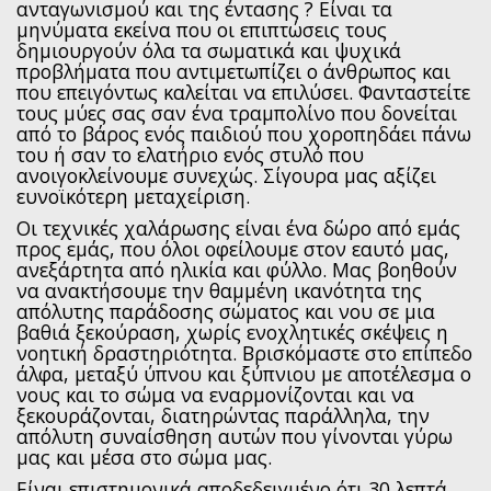
ανταγωνισμού και της έντασης ? Είναι τα
μηνύματα εκείνα που οι επιπτώσεις τους
δημιουργούν όλα τα σωματικά και ψυχικά
προβλήματα που αντιμετωπίζει ο άνθρωπος και
που επειγόντως καλείται να επιλύσει. Φανταστείτε
τους μύες σας σαν ένα τραμπολίνο που δονείται
από το βάρος ενός παιδιού που χοροπηδάει πάνω
του ή σαν το ελατήριο ενός στυλό που
ανοιγοκλείνουμε συνεχώς. Σίγουρα μας αξίζει
ευνοϊκότερη μεταχείριση.
Οι τεχνικές χαλάρωσης είναι ένα δώρο από εμάς
προς εμάς, που όλοι οφείλουμε στον εαυτό μας,
ανεξάρτητα από ηλικία και φύλλο. Μας βοηθούν
να ανακτήσουμε την θαμμένη ικανότητα της
απόλυτης παράδοσης σώματος και νου σε μια
βαθιά ξεκούραση, χωρίς ενοχλητικές σκέψεις η
νοητική δραστηριότητα. Βρισκόμαστε στο επίπεδο
άλφα, μεταξύ ύπνου και ξύπνιου με αποτέλεσμα ο
νους και το σώμα να εναρμονίζονται και να
ξεκουράζονται, διατηρώντας παράλληλα, την
απόλυτη συναίσθηση αυτών που γίνονται γύρω
μας και μέσα στο σώμα μας.
Είναι επιστημονικά αποδεδειγμένο ότι 30 λεπτά