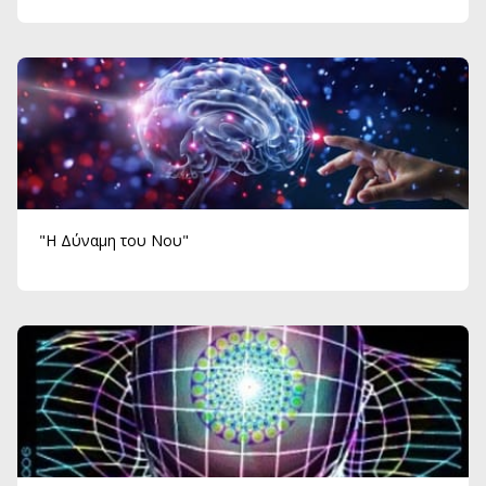
"Η Δύναμη του Νου"