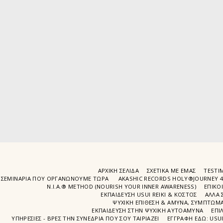
ΑΡΧΙΚΉ ΣΕΛΊΔΑ
ΣΧΕΤΙΚΆ ΜΕ ΕΜΆΣ
TESTIM
ΣΕΜΙΝΆΡΙΑ ΠΟΥ ΟΡΓΑΝΏΝΟΥΜΕ ΤΩΡΑ
AKASHIC RECORDS HOLY®JOURNEY 
N.I.A.® METHOD (NOURISH YOUR INNER AWARENESS)
EΠΙΚΟ
ΕΚΠΑΙΔΕΥΣΗ USUI REIKI & ΚΟΣΤΟΣ
ΑΛΛΑ 
ΨΥΧΙΚΉ ΕΠΊΘΕΣΗ & ΆΜΥΝΑ, ΣΥΜΠΤΏΜΑΤ
ΕΚΠΑΊΔΕΥΣΗ ΣΤΗΝ ΨΥΧΙΚΗ ΑΥΤΟΑΜΥΝΑ
ΕΠΙ
ΥΠΗΡΕΣΙΕΣ - ΒΡΕΣ ΤΗΝ ΣΥΝΕΔΡΙΑ ΠΟΥ ΣΟΥ ΤΑΙΡΙΑΖΕΙ
ΕΓΓΡΑΦΉ EΔΩ: USU