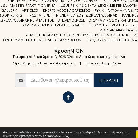
ΥΠΗΡΕΣΙΕΣ - ΒΡΕΣ ΤΗΝ ΣΥΝΕΔΡΙΑ ΠΟΥ ΣΟΥ ΤΑΙΡΙΑΖΕΙ
ΕΓΓΡΑΦΉ EΔΩ: USU
USUI MASTER PRACTITIONER 3A
USUI REIKI 1&2 EΚΠΑΙΔΕΥΣΗ ΜΕ ΓΕΝΕΑΛΟΓΙΑ
GALLERY
ARTICLES
ΕΝΕΡΓΕΙΑΚΟΣ ΚΑΘΑΡΙΣΜΟΣ - ΨΥΧΙΚΗ ΑΥΤΟΑΜΥΝΑ & ΤΕ
BOOK REIKI 2
ΠΡΟΣΤΆΤΕΨΕ ΤΗΝ ΕΝΈΡΓΕΙΆ ΣΟΥ! ΔΩΡΕΑΝ WEBINAR
ΚΑΝΕ RE
ΩΡΕΑΝ WEBINAR Ν.Ι.Α METHOD - ΑΠΕΛΕΥΘΈΡΩΣΕ ΤΟ ΔΥΝΑΜΙΚΌ ΣΟΥ ΚΑΙ ΕΚΤΌΞ
KARUNA REIKI® RETREAT ΕΓΓΡΑΦΉ:
ΕΓΓΡΑΦΗ RETREAT -USUI RE
ΔΩΡΕΑΝ ΑΚΑΣΙΚΆ ΑΡΧ
2ΗΜΕΡΗ ΕΚΠΑΊΔΕΥΣΗ ΣΤΙΣ ΒΕΝΤΟΎΖΕΣ ΠΥΡΌΣ & ΣΙΛΙΚΌΝΗΣ
Δ
ΌΡΟΙ ΣΥΜΜΕΤΟΧΉΣ & ΠΟΛΙΤΙΚΉ ΑΚΥΡΏΣΕΩΝ
F.A.Q ΣΥΧΝΈΣ ΕΡΩΤΉΣΕΙΣ & 
ΧρυσήΝΙΟΝ
Πνευματικά Δικαιώματα © 2026 Όλα τα δικαιώματα κατοχυρωμένα
Όροι Χρήσης & Πολιτική Απορρήτου
|
Πολιτική Απορρήτου
ΕΓΓΡΑΦΉ
Αυτή η ιστοσελίδα χρησιμοποιεί cookies για να εξασφαλίσει ότι παίρνετε την
καλύτερη εμπειρία στην ιστοσελίδα μας