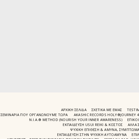
ΑΡΧΙΚΉ ΣΕΛΊΔΑ
ΣΧΕΤΙΚΆ ΜΕ ΕΜΆΣ
TESTIM
ΣΕΜΙΝΆΡΙΑ ΠΟΥ ΟΡΓΑΝΏΝΟΥΜΕ ΤΩΡΑ
AKASHIC RECORDS HOLY®JOURNEY 
N.I.A.® METHOD (NOURISH YOUR INNER AWARENESS)
EΠΙΚΟ
ΕΚΠΑΙΔΕΥΣΗ USUI REIKI & ΚΟΣΤΟΣ
ΑΛΛΑ 
ΨΥΧΙΚΉ ΕΠΊΘΕΣΗ & ΆΜΥΝΑ, ΣΥΜΠΤΏΜΑΤ
ΕΚΠΑΊΔΕΥΣΗ ΣΤΗΝ ΨΥΧΙΚΗ ΑΥΤΟΑΜΥΝΑ
ΕΠΙ