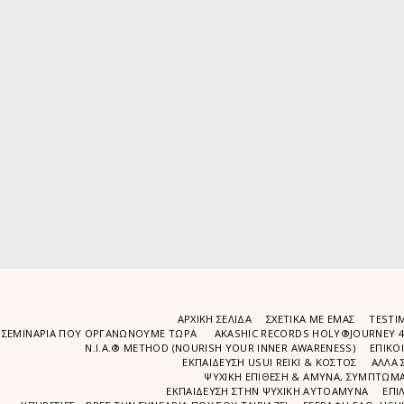
ΑΡΧΙΚΉ ΣΕΛΊΔΑ
ΣΧΕΤΙΚΆ ΜΕ ΕΜΆΣ
TESTIM
ΣΕΜΙΝΆΡΙΑ ΠΟΥ ΟΡΓΑΝΏΝΟΥΜΕ ΤΩΡΑ
AKASHIC RECORDS HOLY®JOURNEY 
N.I.A.® METHOD (NOURISH YOUR INNER AWARENESS)
EΠΙΚΟ
ΕΚΠΑΙΔΕΥΣΗ USUI REIKI & ΚΟΣΤΟΣ
ΑΛΛΑ 
ΨΥΧΙΚΉ ΕΠΊΘΕΣΗ & ΆΜΥΝΑ, ΣΥΜΠΤΏΜΑΤ
ΕΚΠΑΊΔΕΥΣΗ ΣΤΗΝ ΨΥΧΙΚΗ ΑΥΤΟΑΜΥΝΑ
ΕΠΙ