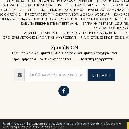
ΥΠΗΡΕΣΙΕΣ - ΒΡΕΣ ΤΗΝ ΣΥΝΕΔΡΙΑ ΠΟΥ ΣΟΥ ΤΑΙΡΙΑΖΕΙ
ΕΓΓΡΑΦΉ EΔΩ: USU
USUI MASTER PRACTITIONER 3A
USUI REIKI 1&2 EΚΠΑΙΔΕΥΣΗ ΜΕ ΓΕΝΕΑΛΟΓΙΑ
GALLERY
ARTICLES
ΕΝΕΡΓΕΙΑΚΟΣ ΚΑΘΑΡΙΣΜΟΣ - ΨΥΧΙΚΗ ΑΥΤΟΑΜΥΝΑ & ΤΕ
BOOK REIKI 2
ΠΡΟΣΤΆΤΕΨΕ ΤΗΝ ΕΝΈΡΓΕΙΆ ΣΟΥ! ΔΩΡΕΑΝ WEBINAR
ΚΑΝΕ RE
ΩΡΕΑΝ WEBINAR Ν.Ι.Α METHOD - ΑΠΕΛΕΥΘΈΡΩΣΕ ΤΟ ΔΥΝΑΜΙΚΌ ΣΟΥ ΚΑΙ ΕΚΤΌΞ
KARUNA REIKI® RETREAT ΕΓΓΡΑΦΉ:
ΕΓΓΡΑΦΗ RETREAT -USUI RE
ΔΩΡΕΑΝ ΑΚΑΣΙΚΆ ΑΡΧ
2ΗΜΕΡΗ ΕΚΠΑΊΔΕΥΣΗ ΣΤΙΣ ΒΕΝΤΟΎΖΕΣ ΠΥΡΌΣ & ΣΙΛΙΚΌΝΗΣ
Δ
ΌΡΟΙ ΣΥΜΜΕΤΟΧΉΣ & ΠΟΛΙΤΙΚΉ ΑΚΥΡΏΣΕΩΝ
F.A.Q ΣΥΧΝΈΣ ΕΡΩΤΉΣΕΙΣ & 
ΧρυσήΝΙΟΝ
Πνευματικά Δικαιώματα © 2026 Όλα τα δικαιώματα κατοχυρωμένα
Όροι Χρήσης & Πολιτική Απορρήτου
|
Πολιτική Απορρήτου
ΕΓΓΡΑΦΉ
Αυτή η ιστοσελίδα χρησιμοποιεί cookies για να εξασφαλίσει ότι παίρνετε την
καλύτερη εμπειρία στην ιστοσελίδα μας