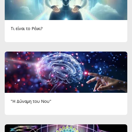
Τι είναι το Ρέικι?
"Η Δύναμη του Νου"