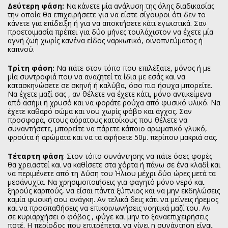
Δεύτερη φάση:
Να κάνετε μία ανάλυση της όλης διαδικασίας
την οποία θα επιχειρήσετε για να είστε σίγουροι ότι δεν το
κάνετε για επίδειξη ή για να αποκτήσετε κάτι εγωιστικά. Σαν
προετοιμασία πρέπει για δύο μήνες τουλάχιστον να έχετε μία
αγνή ζωή χωρίς κανένα είδος ναρκωτικό, οινοπνεύματος ή
καπνού.
Τρίτη φάση:
Να πάτε στον τόπο που επιλέξατε, μόνος ή με
μία συντροφιά που να αναζητεί τα ίδια με εσάς και να
κατασκηνώσετε σε σκηνή ή καλύβα, όσο πιο ήσυχα μπορείτε.
Να έχετε μαζί σας , αν θέλετε να έχετε κάτι, μόνο αντικείμενα
από ασήμι ή χρυσό και να φοράτε ρούχα από φυσικό υλικό. Να
έχετε καθαρό σώμα και νου χωρίς φόβο και άγχος. Σαν
προσφορά, στους αόρατους κατοίκους που θέλετε να
συναντήσετε, μπορείτε να πάρετε κάποιο αρωματικό γλυκό,
φρούτα ή αρώματα και να τα αφήσετε 50μ. περίπου μακριά σας.
Τέταρτη φάση
: Στον τόπο συνάντησης να πάτε όσες φορές
θα χρειαστεί και να καθίσετε στα χόρτα ή πάνω σε ένα κλαδί και
να περιμένετε από τη Δύση του Ήλιου μέχρι δύο ώρες μετά τα
μεσάνυχτα. Να χρησιμοποιήσεις για φαγητό μόνο νερό και
ξηρούς καρπούς, να είσαι πάντα ξύπνιος και να μην εκδηλώσεις
καμία φυσική σου ανάγκη. Αν τελικά δεις κάτι να μείνεις ήρεμος
και να προσπαθήσεις να επικοινωνήσεις νοητικά μαζί του. Αν
σε κυριαρχήσει ο φόβος , φύγε και μην το ξαναεπιχειρήσεις
ποτέ. Η περίοδος που επιτρέπεται να γίνει η συνάντηση είναι