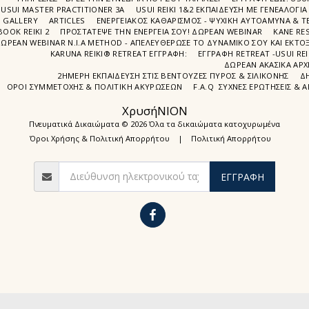
USUI MASTER PRACTITIONER 3A
USUI REIKI 1&2 EΚΠΑΙΔΕΥΣΗ ΜΕ ΓΕΝΕΑΛΟΓΙΑ
GALLERY
ARTICLES
ΕΝΕΡΓΕΙΑΚΟΣ ΚΑΘΑΡΙΣΜΟΣ - ΨΥΧΙΚΗ ΑΥΤΟΑΜΥΝΑ & ΤΕ
BOOK REIKI 2
ΠΡΟΣΤΆΤΕΨΕ ΤΗΝ ΕΝΈΡΓΕΙΆ ΣΟΥ! ΔΩΡΕΑΝ WEBINAR
ΚΑΝΕ RE
ΩΡΕΑΝ WEBINAR Ν.Ι.Α METHOD - ΑΠΕΛΕΥΘΈΡΩΣΕ ΤΟ ΔΥΝΑΜΙΚΌ ΣΟΥ ΚΑΙ ΕΚΤΌΞ
KARUNA REIKI® RETREAT ΕΓΓΡΑΦΉ:
ΕΓΓΡΑΦΗ RETREAT -USUI RE
ΔΩΡΕΑΝ ΑΚΑΣΙΚΆ ΑΡΧ
2ΗΜΕΡΗ ΕΚΠΑΊΔΕΥΣΗ ΣΤΙΣ ΒΕΝΤΟΎΖΕΣ ΠΥΡΌΣ & ΣΙΛΙΚΌΝΗΣ
Δ
ΌΡΟΙ ΣΥΜΜΕΤΟΧΉΣ & ΠΟΛΙΤΙΚΉ ΑΚΥΡΏΣΕΩΝ
F.A.Q ΣΥΧΝΈΣ ΕΡΩΤΉΣΕΙΣ & 
ΧρυσήΝΙΟΝ
Πνευματικά Δικαιώματα © 2026 Όλα τα δικαιώματα κατοχυρωμένα
Όροι Χρήσης & Πολιτική Απορρήτου
|
Πολιτική Απορρήτου
ΕΓΓΡΑΦΉ