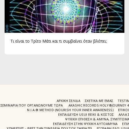
Τι είναι το Τρίτο Μάτι και τι συμβαίνει όταν βλέπει;
ΑΡΧΙΚΉ ΣΕΛΊΔΑ
ΣΧΕΤΙΚΆ ΜΕ ΕΜΆΣ
TESTIM
ΣΕΜΙΝΆΡΙΑ ΠΟΥ ΟΡΓΑΝΏΝΟΥΜΕ ΤΩΡΑ
AKASHIC RECORDS HOLY®JOURNEY 
N.I.A.® METHOD (NOURISH YOUR INNER AWARENESS)
EΠΙΚΟ
ΕΚΠΑΙΔΕΥΣΗ USUI REIKI & ΚΟΣΤΟΣ
ΑΛΛΑ 
ΨΥΧΙΚΉ ΕΠΊΘΕΣΗ & ΆΜΥΝΑ, ΣΥΜΠΤΏΜΑΤ
ΕΚΠΑΊΔΕΥΣΗ ΣΤΗΝ ΨΥΧΙΚΗ ΑΥΤΟΑΜΥΝΑ
ΕΠΙ
ΥΠΗΡΕΣΙΕΣ - ΒΡΕΣ ΤΗΝ ΣΥΝΕΔΡΙΑ ΠΟΥ ΣΟΥ ΤΑΙΡΙΑΖΕΙ
ΕΓΓΡΑΦΉ EΔΩ: USU