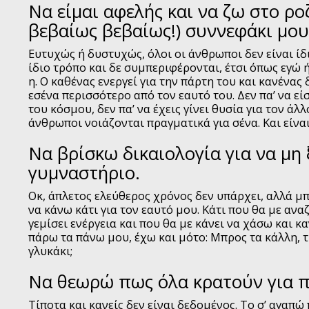
Να είμαι αφελής και να ζω στο ροζ
βεβαίως βεβαίως!) συννεφάκι μου
Ευτυχώς ή δυστυχώς, όλοι οι άνθρωποι δεν είναι ίδι
ίδιο τρόπο και δε συμπεριφέρονται, έτσι όπως εγώ ή
η. Ο καθένας ενεργεί για την πάρτη του και κανένας 
εσένα περισσότερο από τον εαυτό του. Δεν πα’ να ε
του κόσμου, δεν πα’ να έχεις γίνει θυσία για τον άλλ
άνθρωποι νοιάζονται πραγματικά για σένα. Και είνα
Να βρίσκω δικαιολογία για να μη
γυμναστήριο.
Οκ, άπλετος ελεύθερος χρόνος δεν υπάρχει, αλλά μ
να κάνω κάτι για τον εαυτό μου. Κάτι που θα με ανα
γεμίσει ενέργεια και που θα με κάνει να χάσω και καν
πάρω τα πάνω μου, έχω και μότο: Μπρος τα κάλλη, τι
γλυκάκι;
Να θεωρώ πως όλα κρατούν για π
Τίποτα και κανείς δεν είναι δεδομένος. Το σ’ αγαπ