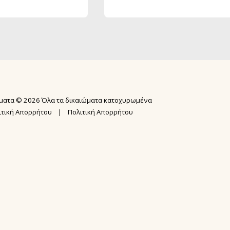
ΑΡΧΙΚΉ ΣΕΛ
ΣΕΜΙΝΆΡΙΑ
N.I.A.® ME
ματα © 2026 Όλα τα δικαιώματα κατοχυρωμένα
ΕΚΠΑΙΔΕΥΣΗ
ΨΥΧΙΚΉ ΕΠΊ
ιτική Απορρήτου
|
Πολιτική Απορρήτου
ΕΚΠΑΊΔΕΥΣ
ΥΠΗΡΕΣΙΕΣ 
USUI MASTE
GALLERY
BOOK REIKI
ΔΩΡΕΑΝ WEB
KARUNA REI
ΔΩΡΕΑΝ ΑΚΑ
2ΗΜΕΡΗ ΕΚΠ
ΌΡΟΙ ΣΥΜΜ