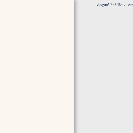
Αρχική Σελίδα
Art
ΑΡΧΙΚΉ ΣΕΛΊΔΑ
ΣΧΕΤΙΚΆ ΜΕ ΕΜΆΣ
TESTIMONIALS -
ΣΥΣΤΑΣΕΙΣ
ΣΕΜΙΝΆΡΙΑ ΠΟΥ
ΟΡΓΑΝΏΝΟΥΜΕ ΤΩΡΑ