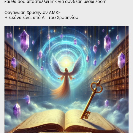
και θα σου αποσταλλεί link για σύνδεση μέσω zoom
Οργάνωση Χρυσήνιον ΑΜΚΕ
Η εικόνα είναι από Α.Ι. του Χρυσηνίου