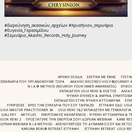
#διερεύνηση_ακασικών_αρχείων #Χρυσήνιον_σεμινάρια
#Ευγενία_Γερασιμίδου
#Σεμινάριο_Akashic_Records_Holy_Journey
ΑΡΧΙΚΉ ΣΕΛΊΔΑ
ΣΧΕΤΙΚΆ ΜΕ ΕΜΆΣ
TESTIM
ΣΕΜΙΝΆΡΙΑ ΠΟΥ ΟΡΓΑΝΏΝΟΥΜΕ ΤΩΡΑ
AKASHIC RECORDS HOLY®JOURNEY 
N.I.A.® METHOD (NOURISH YOUR INNER AWARENESS)
EΠΙΚΟ
ΕΚΠΑΙΔΕΥΣΗ USUI REIKI & ΚΟΣΤΟΣ
ΑΛΛΑ 
ΨΥΧΙΚΉ ΕΠΊΘΕΣΗ & ΆΜΥΝΑ, ΣΥΜΠΤΏΜΑΤ
ΕΚΠΑΊΔΕΥΣΗ ΣΤΗΝ ΨΥΧΙΚΗ ΑΥΤΟΑΜΥΝΑ
ΕΠΙ
ΥΠΗΡΕΣΙΕΣ - ΒΡΕΣ ΤΗΝ ΣΥΝΕΔΡΙΑ ΠΟΥ ΣΟΥ ΤΑΙΡΙΑΖΕΙ
ΕΓΓΡΑΦΉ EΔΩ: USU
USUI MASTER PRACTITIONER 3A
USUI REIKI 1&2 EΚΠΑΙΔΕΥΣΗ ΜΕ ΓΕΝΕΑΛΟΓΙΑ
GALLERY
ARTICLES
ΕΝΕΡΓΕΙΑΚΟΣ ΚΑΘΑΡΙΣΜΟΣ - ΨΥΧΙΚΗ ΑΥΤΟΑΜΥΝΑ & ΤΕ
BOOK REIKI 2
ΠΡΟΣΤΆΤΕΨΕ ΤΗΝ ΕΝΈΡΓΕΙΆ ΣΟΥ! ΔΩΡΕΑΝ WEBINAR
ΚΑΝΕ RE
ΩΡΕΑΝ WEBINAR Ν.Ι.Α METHOD - ΑΠΕΛΕΥΘΈΡΩΣΕ ΤΟ ΔΥΝΑΜΙΚΌ ΣΟΥ ΚΑΙ ΕΚΤΌΞ
KARUNA REIKI® RETREAT ΕΓΓΡΑΦΉ:
ΕΓΓΡΑΦΗ RETREAT -USUI RE