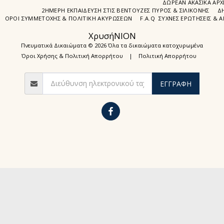
ΔΩΡΕΑΝ ΑΚΑΣΙΚΆ ΑΡΧ
2ΗΜΕΡΗ ΕΚΠΑΊΔΕΥΣΗ ΣΤΙΣ ΒΕΝΤΟΎΖΕΣ ΠΥΡΌΣ & ΣΙΛΙΚΌΝΗΣ
Δ
ΌΡΟΙ ΣΥΜΜΕΤΟΧΉΣ & ΠΟΛΙΤΙΚΉ ΑΚΥΡΏΣΕΩΝ
F.A.Q ΣΥΧΝΈΣ ΕΡΩΤΉΣΕΙΣ & 
ΧρυσήΝΙΟΝ
Πνευματικά Δικαιώματα © 2026 Όλα τα δικαιώματα κατοχυρωμένα
Όροι Χρήσης & Πολιτική Απορρήτου
|
Πολιτική Απορρήτου
ΕΓΓΡΑΦΉ