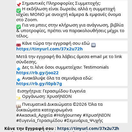
Σημαντικές Πληροφορίες Συμμετοχής:
Η εκδήλωση είναι δωρεάν, αλλά η συμμετοχή
ισχύει ΜΟΝΟ με ανοιχτή κάμερα & εμφανές όνομα
στο Zoom.
Για να μπεις στην κλήρωση για ανάγνωση, βιβλία
& υποτροφίες, πρέπει να παρακολουθήσεις μέχρι το
τέλος.
Κάνε τώρα την εγγραφή σου εδώ
https://tinyurl.com/37x2u72h
Μετά την εγγραφή θα λάβεις άμεσα email με το link
σύνδεσης.
Δες τι λένε όσοι συμμετείχαν: Testimonials
https://rb.gy/joo22
Ανακάλυψε όλα τα σεμινάρια εδώ:
https://rb.gy/l0pb7g
Εισηγήτρια: Γερασιμίδου Ευγενία
Οργάνωση: ΧρυσήΝΙΟΝ
Πνευματικά Δικαιώματα ©2026 Όλα τα
δικαιώματα κατοχυρωμένα
#Ακασικά_Αρχεία #HolyJourney #ΧρυσήΝΙΟΝ
#Ευγενία_Γερασιμίδου #Σεμινάρια_Ψυχής
Κάνε την Εγγραφή σου :
https://tinyurl.com/37x2u72h