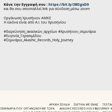
Κάνε την Εγγραφή σου :
https://bit.ly/3BDgxD0
και θα σου αποσταλλεί link για σύνδεση μέσω zoom
Οργάνωση Χρυσήνιον ΑΜΚΕ
Η εικόνα είναι από Α.Ι. του Χρυσηνίου
#διερεύνηση_ακασικών_αρχείων #Χρυσήνιον_σεμινάρια
#Ευγενία_Γερασιμίδου
#Σεμινάριο_Akashic_Records_Holy_Journey
ΑΡΧΙΚΉ ΣΕΛΊΔΑ
ΣΧΕΤΙΚΆ ΜΕ ΕΜΆΣ
TESTIM
ΣΕΜΙΝΆΡΙΑ ΠΟΥ ΟΡΓΑΝΏΝΟΥΜΕ ΤΩΡΑ
AKASHIC RECORDS HOLY®JOURNEY 