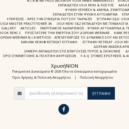
N.I.A.® METHOD (NOURISH YOUR INNER AWARENESS)
EΠΙΚΟ
ΕΚΠΑΙΔΕΥΣΗ USUI REIKI & ΚΟΣΤΟΣ
ΑΛΛΑ 
ΨΥΧΙΚΉ ΕΠΊΘΕΣΗ & ΆΜΥΝΑ, ΣΥΜΠΤΏΜΑΤ
ΕΚΠΑΊΔΕΥΣΗ ΣΤΗΝ ΨΥΧΙΚΗ ΑΥΤΟΑΜΥΝΑ
ΕΠΙ
ΥΠΗΡΕΣΙΕΣ - ΒΡΕΣ ΤΗΝ ΣΥΝΕΔΡΙΑ ΠΟΥ ΣΟΥ ΤΑΙΡΙΑΖΕΙ
ΕΓΓΡΑΦΉ EΔΩ: USU
USUI MASTER PRACTITIONER 3A
USUI REIKI 1&2 EΚΠΑΙΔΕΥΣΗ ΜΕ ΓΕΝΕΑΛΟΓΙΑ
GALLERY
ARTICLES
ΕΝΕΡΓΕΙΑΚΟΣ ΚΑΘΑΡΙΣΜΟΣ - ΨΥΧΙΚΗ ΑΥΤΟΑΜΥΝΑ & ΤΕ
BOOK REIKI 2
ΠΡΟΣΤΆΤΕΨΕ ΤΗΝ ΕΝΈΡΓΕΙΆ ΣΟΥ! ΔΩΡΕΑΝ WEBINAR
ΚΑΝΕ RE
ΩΡΕΑΝ WEBINAR Ν.Ι.Α METHOD - ΑΠΕΛΕΥΘΈΡΩΣΕ ΤΟ ΔΥΝΑΜΙΚΌ ΣΟΥ ΚΑΙ ΕΚΤΌΞ
KARUNA REIKI® RETREAT ΕΓΓΡΑΦΉ:
ΕΓΓΡΑΦΗ RETREAT -USUI RE
ΔΩΡΕΑΝ ΑΚΑΣΙΚΆ ΑΡΧ
2ΗΜΕΡΗ ΕΚΠΑΊΔΕΥΣΗ ΣΤΙΣ ΒΕΝΤΟΎΖΕΣ ΠΥΡΌΣ & ΣΙΛΙΚΌΝΗΣ
Δ
ΌΡΟΙ ΣΥΜΜΕΤΟΧΉΣ & ΠΟΛΙΤΙΚΉ ΑΚΥΡΏΣΕΩΝ
F.A.Q ΣΥΧΝΈΣ ΕΡΩΤΉΣΕΙΣ & 
ΧρυσήΝΙΟΝ
Πνευματικά Δικαιώματα © 2026 Όλα τα δικαιώματα κατοχυρωμένα
Όροι Χρήσης & Πολιτική Απορρήτου
|
Πολιτική Απορρήτου
ΕΓΓΡΑΦΉ