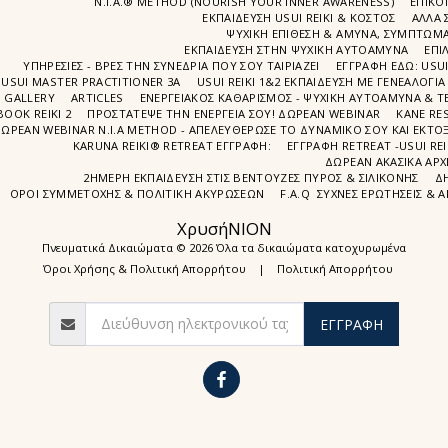
N.I.A.® METHOD (NOURISH YOUR INNER AWARENESS)
EΠΙΚΟ
ΕΚΠΑΙΔΕΥΣΗ USUI REIKI & ΚΟΣΤΟΣ
ΑΛΛΑ 
ΨΥΧΙΚΉ ΕΠΊΘΕΣΗ & ΆΜΥΝΑ, ΣΥΜΠΤΏΜΑΤ
ΕΚΠΑΊΔΕΥΣΗ ΣΤΗΝ ΨΥΧΙΚΗ ΑΥΤΟΑΜΥΝΑ
ΕΠΙ
ΥΠΗΡΕΣΙΕΣ - ΒΡΕΣ ΤΗΝ ΣΥΝΕΔΡΙΑ ΠΟΥ ΣΟΥ ΤΑΙΡΙΑΖΕΙ
ΕΓΓΡΑΦΉ EΔΩ: USU
USUI MASTER PRACTITIONER 3A
USUI REIKI 1&2 EΚΠΑΙΔΕΥΣΗ ΜΕ ΓΕΝΕΑΛΟΓΙΑ
GALLERY
ARTICLES
ΕΝΕΡΓΕΙΑΚΟΣ ΚΑΘΑΡΙΣΜΟΣ - ΨΥΧΙΚΗ ΑΥΤΟΑΜΥΝΑ & ΤΕ
BOOK REIKI 2
ΠΡΟΣΤΆΤΕΨΕ ΤΗΝ ΕΝΈΡΓΕΙΆ ΣΟΥ! ΔΩΡΕΑΝ WEBINAR
ΚΑΝΕ RE
ΩΡΕΑΝ WEBINAR Ν.Ι.Α METHOD - ΑΠΕΛΕΥΘΈΡΩΣΕ ΤΟ ΔΥΝΑΜΙΚΌ ΣΟΥ ΚΑΙ ΕΚΤΌΞ
KARUNA REIKI® RETREAT ΕΓΓΡΑΦΉ:
ΕΓΓΡΑΦΗ RETREAT -USUI RE
ΔΩΡΕΑΝ ΑΚΑΣΙΚΆ ΑΡΧ
2ΗΜΕΡΗ ΕΚΠΑΊΔΕΥΣΗ ΣΤΙΣ ΒΕΝΤΟΎΖΕΣ ΠΥΡΌΣ & ΣΙΛΙΚΌΝΗΣ
Δ
ΌΡΟΙ ΣΥΜΜΕΤΟΧΉΣ & ΠΟΛΙΤΙΚΉ ΑΚΥΡΏΣΕΩΝ
F.A.Q ΣΥΧΝΈΣ ΕΡΩΤΉΣΕΙΣ & 
ΧρυσήΝΙΟΝ
Πνευματικά Δικαιώματα © 2026 Όλα τα δικαιώματα κατοχυρωμένα
Όροι Χρήσης & Πολιτική Απορρήτου
|
Πολιτική Απορρήτου
ΕΓΓΡΑΦΉ