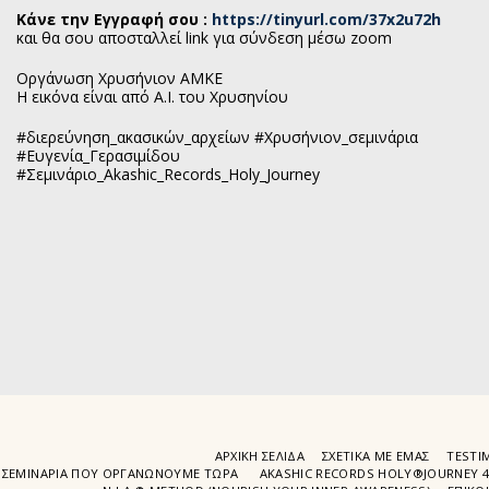
Κάνε την Εγγραφή σου :
https://tinyurl.com/37x2u72h
και θα σου αποσταλλεί link για σύνδεση μέσω zoom
Οργάνωση Χρυσήνιον ΑΜΚΕ
Η εικόνα είναι από Α.Ι. του Χρυσηνίου
#διερεύνηση_ακασικών_αρχείων #Χρυσήνιον_σεμινάρια
#Ευγενία_Γερασιμίδου
#Σεμινάριο_Akashic_Records_Holy_Journey
ΑΡΧΙΚΉ ΣΕΛΊΔΑ
ΣΧΕΤΙΚΆ ΜΕ ΕΜΆΣ
TESTIM
ΣΕΜΙΝΆΡΙΑ ΠΟΥ ΟΡΓΑΝΏΝΟΥΜΕ ΤΩΡΑ
AKASHIC RECORDS HOLY®JOURNEY 