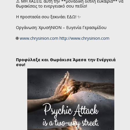
⚠️ ΜΗ ΧΑΣΕΙΣ αυτή την **μοναδική διπλή ευκαιρία** να
θωρακίσεις το ενεργειακό σου πεδίο!
Η προστασία σου ξεκινάει ΕΔΩ! ✨
Οργάνωση: ΧρυσήΝΙΟΝ – Ευγενία Γερασιμίδου
🌐
www.chrysinion.com
http://www.chrysinion.com
Προφύλαξε και Θωράκισε Άμεσα την Ενέργειά
σου!