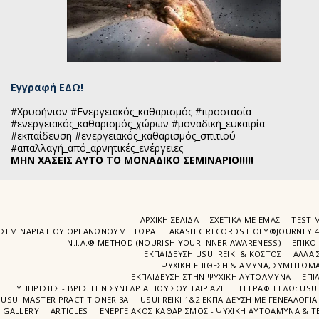
Εγγραφή ΕΔΩ!
#Χρυσήνιον #Ενεργειακός_καθαρισμός #προστασία
#ενεργειακός_καθαρισμός_χώρων #μοναδική_ευκαιρία
#εκπαίδευση #ενεργειακός_καθαρισμός_σπιτιού
#απαλλαγή_από_αρνητικές_ενέργειες
ΜΗΝ ΧΑΣΕΙΣ ΑΥΤΟ ΤΟ ΜΟΝΑΔΙΚΟ ΣΕΜΙΝΑΡΙΟ!!!!!
ΑΡΧΙΚΉ ΣΕΛΊΔΑ
ΣΧΕΤΙΚΆ ΜΕ ΕΜΆΣ
TESTIM
ΣΕΜΙΝΆΡΙΑ ΠΟΥ ΟΡΓΑΝΏΝΟΥΜΕ ΤΩΡΑ
AKASHIC RECORDS HOLY®JOURNEY 
N.I.A.® METHOD (NOURISH YOUR INNER AWARENESS)
EΠΙΚΟ
ΕΚΠΑΙΔΕΥΣΗ USUI REIKI & ΚΟΣΤΟΣ
ΑΛΛΑ 
ΨΥΧΙΚΉ ΕΠΊΘΕΣΗ & ΆΜΥΝΑ, ΣΥΜΠΤΏΜΑΤ
ΕΚΠΑΊΔΕΥΣΗ ΣΤΗΝ ΨΥΧΙΚΗ ΑΥΤΟΑΜΥΝΑ
ΕΠΙ
ΥΠΗΡΕΣΙΕΣ - ΒΡΕΣ ΤΗΝ ΣΥΝΕΔΡΙΑ ΠΟΥ ΣΟΥ ΤΑΙΡΙΑΖΕΙ
ΕΓΓΡΑΦΉ EΔΩ: USU
USUI MASTER PRACTITIONER 3A
USUI REIKI 1&2 EΚΠΑΙΔΕΥΣΗ ΜΕ ΓΕΝΕΑΛΟΓΙΑ
GALLERY
ARTICLES
ΕΝΕΡΓΕΙΑΚΟΣ ΚΑΘΑΡΙΣΜΟΣ - ΨΥΧΙΚΗ ΑΥΤΟΑΜΥΝΑ & ΤΕ