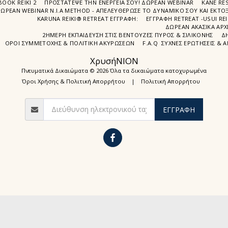
BOOK REIKI 2
ΠΡΟΣΤΆΤΕΨΕ ΤΗΝ ΕΝΈΡΓΕΙΆ ΣΟΥ! ΔΩΡΕΑΝ WEBINAR
ΚΑΝΕ RE
ΩΡΕΑΝ WEBINAR Ν.Ι.Α METHOD - ΑΠΕΛΕΥΘΈΡΩΣΕ ΤΟ ΔΥΝΑΜΙΚΌ ΣΟΥ ΚΑΙ ΕΚΤΌΞ
KARUNA REIKI® RETREAT ΕΓΓΡΑΦΉ:
ΕΓΓΡΑΦΗ RETREAT -USUI RE
ΔΩΡΕΑΝ ΑΚΑΣΙΚΆ ΑΡΧ
2ΗΜΕΡΗ ΕΚΠΑΊΔΕΥΣΗ ΣΤΙΣ ΒΕΝΤΟΎΖΕΣ ΠΥΡΌΣ & ΣΙΛΙΚΌΝΗΣ
Δ
ΌΡΟΙ ΣΥΜΜΕΤΟΧΉΣ & ΠΟΛΙΤΙΚΉ ΑΚΥΡΏΣΕΩΝ
F.A.Q ΣΥΧΝΈΣ ΕΡΩΤΉΣΕΙΣ & 
ΧρυσήΝΙΟΝ
Πνευματικά Δικαιώματα © 2026 Όλα τα δικαιώματα κατοχυρωμένα
Όροι Χρήσης & Πολιτική Απορρήτου
|
Πολιτική Απορρήτου
ΕΓΓΡΑΦΉ