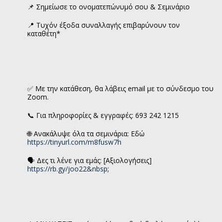
📌 Σημείωσε το ονοματεπώνυμό σου & Σεμινάριο
📍 Τυχόν έξοδα συναλλαγής επιβαρύνουν τον
καταθέτη*
✅ Με την κατάθεση, θα λάβεις email με το σύνδεσμο του
Zoom.
📞 Για πληροφορίες & εγγραφές: 693 242 1215
🌐 Ανακάλυψε όλα τα σεμινάρια: Εδώ
https://tinyurl.com/m8fusw7h
🗣 Δες τι λένε για εμάς: [Αξιολογήσεις]
https://rb.gy/joo22&nbsp
;