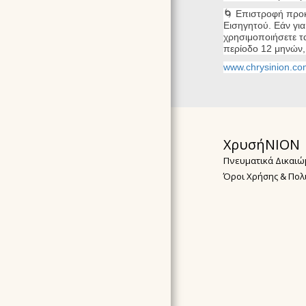
🌀 Επιστροφή προκ
Εισηγητού. Εάν γι
χρησιμοποιήσετε τ
περίοδο 12 μηνών,
www.chrysinion.co
ΧρυσήΝΙΟΝ
Πνευματικά Δικαιώ
Όροι Χρήσης & Πολ