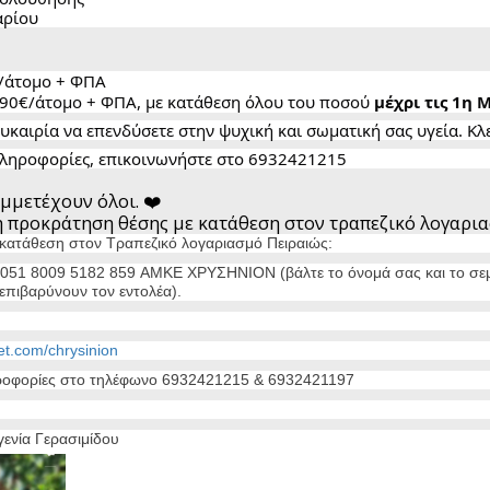
αρίου
/άτομο + ΦΠΑ
90€/άτομο + ΦΠΑ, με κατάθεση όλου του ποσού
μέχρι τις 1η 
υκαιρία να επενδύσετε στην ψυχική και σωματική σας υγεία. Κλ
πληροφορίες, επικοινωνήστε στο 6932421215
μμετέχουν όλοι. ❤️
 προκράτηση θέσης με κατάθεση στον τραπεζικό λογαρια
κατάθεση στον Τραπεζικό λογαριασμό Πειραιώς:
51 8009 5182 859 ΑΜΚΕ ΧΡΥΣΗΝΙΟΝ (βάλτε το όνομά σας και το σεμιν
επιβαρύνουν τον εντολέα).
let.com/chrysinion
ροφορίες στο τηλέφωνο 6932421215 & 6932421197
ενία Γερασιμίδου