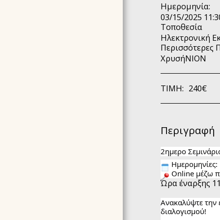
Ημερομηνία:
AKASHIC RECORDS
03/15/2025 11:3
HOLY®JOURNEY
Τοποθεσία
4ΉΜΕΡΗ ΕΚΠΑΊΔΕΥΣΗ
Ηλεκτρονική Ε
N.I.A.® METHOD
Περισσότερες 
(NOURISH YOUR INNER
ΧρυσήΝΙΟΝ
AWARENESS)
EΠΙΚΟΙΝΩΝΉΣΤΕ ΜΑΖΙ
ΜΑΣ
ΤΙΜΉ:
240
€
ΕΚΠΑΙΔΕΥΣΗ USUI REIKI
& ΚΟΣΤΟΣ
ΑΛΛΑ ΣΕΜΙΝΑΡΙΑ -
Περιγραφή
ΚΟΣΤΟΣ
ΕΠΙΛΕΓΜΈΝΕΣ
2ημερο Σεμινάρι
ΕΜΠΕΙΡΊΕΣ
Ημερομηνίες:
ΥΠΗΡΕΣΙΕΣ - ΒΡΕΣ ΤΗΝ
Οnline μέζω 
ΣΥΝΕΔΡΙΑ ΠΟΥ ΣΟΥ
Ώρα έναρξης 11
ΤΑΙΡΙΑΖΕΙ
BΙΟΓΡΑΦΙΚΆ
Ανακαλύψτε την 
διαλογισμού!
GALLERY