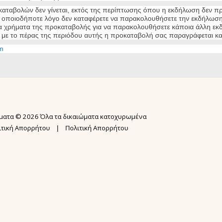
αταβολών δεν γίνεται, εκτός της περίπτωσης όπου η εκδήλωση δεν πρ
α οποιοδήποτε λόγο δεν καταφέρετε να παρακολουθήσετε την εκδήλωση
α χρήματα της προκαταβολής για να παρακολουθήσετε κάποια άλλη εκδήλ
 με το πέρας της περιόδου αυτής η προκαταβολή σας παραγράφεται καμ
m
ΑΡΧΙΚΉ ΣΕΛ
ΣΕΜΙΝΆΡΙΑ
N.I.A.® ME
ματα © 2026 Όλα τα δικαιώματα κατοχυρωμένα
ΕΚΠΑΙΔΕΥΣΗ
ΨΥΧΙΚΉ ΕΠΊ
ιτική Απορρήτου
|
Πολιτική Απορρήτου
ΕΚΠΑΊΔΕΥΣ
ΥΠΗΡΕΣΙΕΣ 
USUI MASTE
GALLERY
BOOK REIKI
ΔΩΡΕΑΝ WEB
KARUNA REI
ΔΩΡΕΑΝ ΑΚΑ
2ΗΜΕΡΗ ΕΚΠ
ΌΡΟΙ ΣΥΜΜ