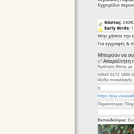
Εγχειρίδιο σεμιν
Κόστος:
240€
Early Birds:
1
Μην χάσετε την ε
Για εγγραφές & 
Μπορούν να συ
✅ Απαραίτητη η
Κράτηση θέσης με 
GR43 0172 1800 00
έξοδα συναλλαγής 
ή
https://pay.vivawal
Περισσότερες Πλη
Εκπαιδεύτρια:
Ευγ