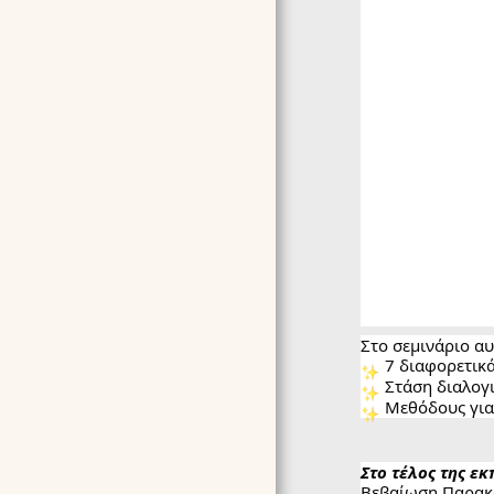
ARTICLES
ΔΗΛΩΣΗ ΑΠΟΡΡΗΤΟΥ
ΌΡΟΙ ΣΥΜΜΕΤΟΧΉΣ &
ΠΟΛΙΤΙΚΉ ΑΚΥΡΏΣΕΩΝ
F.A.Q ΣΥΧΝΈΣ
ΕΡΩΤΉΣΕΙΣ &
ΑΠΑΝΤΉΣΕΙΣ
Στο σεμινάριο αυ
7 διαφορετικά 
Στάση διαλογι
Μεθόδους για 
Στο τέλος της εκ
Βεβαίωση Παρακ