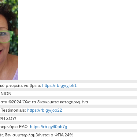
κό μπορείτε να βρείτε
https://rb.gy/yjbh1
ήΝΙΟΝ
ματα ©2024 Όλα τα δικαιώματα κατοχυρωμένα
ς Testimonials:
https://rb.gy/joo22
ΦΗ ΣΟΥ!
σεμινάρια ΕΔΩ:
https://rb.gy/l0pb7g
μές δεν συμπεριλαμβάνεται ο ΦΠΑ 24%