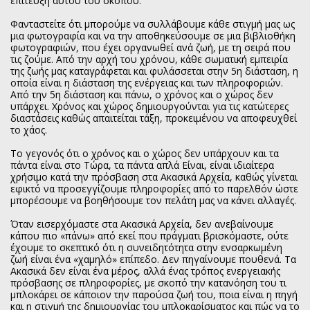
επίτευξη αυτού του σκοπού.
Φανταστείτε ότι μπορούμε να συλλάβουμε κάθε στιγμή μας ως
μια φωτογραφία και να την αποθηκεύσουμε σε μια βιβλιοθήκη
φωτογραφιών, που έχει οργανωθεί ανά ζωή, με τη σειρά που
τις ζούμε. Από την αρχή του χρόνου, κάθε σωματική εμπειρία
της ζωής μας καταγράφεται και φυλάσσεται στην 5η διάσταση, η
οποία είναι η διάσταση της ενέργειας και των πληροφοριών.
Από την 5η διάσταση και πάνω, ο χρόνος και ο χώρος δεν
υπάρχει. Χρόνος και χώρος δημιουργούνται για τις κατώτερες
διαστάσεις καθώς απαιτείται τάξη, προκειμένου να αποφευχθεί
το χάος.
Το γεγονός ότι ο χρόνος και ο χώρος δεν υπάρχουν και τα
πάντα είναι στο Τώρα, τα πάντα απλά Είναι, είναι ιδιαίτερα
χρήσιμο κατά την πρόσβαση στα Ακασικά Αρχεία, καθώς γίνεται
εφικτό να προσεγγίζουμε πληροφορίες από το παρελθόν ώστε
μπορέσουμε να βοηθήσουμε τον πελάτη μας να κάνει αλλαγές.
Όταν εισερχόμαστε στα Ακασικά Αρχεία, δεν ανεβαίνουμε
κάπου πιο «πάνω» από εκεί που πράγματι βρισκόμαστε, ούτε
έχουμε το σκεπτικό ότι η συνειδητότητα στην ενσαρκωμένη
ζωή είναι ένα «χαμηλό» επίπεδο. Δεν πηγαίνουμε πουθενά. Τα
Ακασικά δεν είναι ένα μέρος, αλλά ένας τρόπος ενεργειακής
πρόσβασης σε πληροφορίες, με σκοπό την κατανόηση του τι
μπλοκάρει σε κάποιον την παρούσα ζωή του, ποια είναι η πηγή
και η στιγμή της δημιουργίας του μπλοκαρίσματος και πώς να το