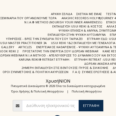
ΑΡΧΙΚΉ ΣΕΛΊΔΑ
ΣΧΕΤΙΚΆ ΜΕ ΕΜΆΣ
TESTIM
ΣΕΜΙΝΆΡΙΑ ΠΟΥ ΟΡΓΑΝΏΝΟΥΜΕ ΤΩΡΑ
AKASHIC RECORDS HOLY®JOURNEY 
N.I.A.® METHOD (NOURISH YOUR INNER AWARENESS)
EΠΙΚΟ
ΕΚΠΑΙΔΕΥΣΗ USUI REIKI & ΚΟΣΤΟΣ
ΑΛΛΑ 
ΨΥΧΙΚΉ ΕΠΊΘΕΣΗ & ΆΜΥΝΑ, ΣΥΜΠΤΏΜΑΤ
ΕΚΠΑΊΔΕΥΣΗ ΣΤΗΝ ΨΥΧΙΚΗ ΑΥΤΟΑΜΥΝΑ
ΕΠΙ
ΥΠΗΡΕΣΙΕΣ - ΒΡΕΣ ΤΗΝ ΣΥΝΕΔΡΙΑ ΠΟΥ ΣΟΥ ΤΑΙΡΙΑΖΕΙ
ΕΓΓΡΑΦΉ EΔΩ: USU
USUI MASTER PRACTITIONER 3A
USUI REIKI 1&2 EΚΠΑΙΔΕΥΣΗ ΜΕ ΓΕΝΕΑΛΟΓΙΑ
GALLERY
ARTICLES
ΕΝΕΡΓΕΙΑΚΟΣ ΚΑΘΑΡΙΣΜΟΣ - ΨΥΧΙΚΗ ΑΥΤΟΑΜΥΝΑ & ΤΕ
BOOK REIKI 2
ΠΡΟΣΤΆΤΕΨΕ ΤΗΝ ΕΝΈΡΓΕΙΆ ΣΟΥ! ΔΩΡΕΑΝ WEBINAR
ΚΑΝΕ RE
ΩΡΕΑΝ WEBINAR Ν.Ι.Α METHOD - ΑΠΕΛΕΥΘΈΡΩΣΕ ΤΟ ΔΥΝΑΜΙΚΌ ΣΟΥ ΚΑΙ ΕΚΤΌΞ
KARUNA REIKI® RETREAT ΕΓΓΡΑΦΉ:
ΕΓΓΡΑΦΗ RETREAT -USUI RE
ΔΩΡΕΑΝ ΑΚΑΣΙΚΆ ΑΡΧ
2ΗΜΕΡΗ ΕΚΠΑΊΔΕΥΣΗ ΣΤΙΣ ΒΕΝΤΟΎΖΕΣ ΠΥΡΌΣ & ΣΙΛΙΚΌΝΗΣ
Δ
ΌΡΟΙ ΣΥΜΜΕΤΟΧΉΣ & ΠΟΛΙΤΙΚΉ ΑΚΥΡΏΣΕΩΝ
F.A.Q ΣΥΧΝΈΣ ΕΡΩΤΉΣΕΙΣ & 
ΧρυσήΝΙΟΝ
Πνευματικά Δικαιώματα © 2026 Όλα τα δικαιώματα κατοχυρωμένα
Όροι Χρήσης & Πολιτική Απορρήτου
|
Πολιτική Απορρήτου
ΕΓΓΡΑΦΉ