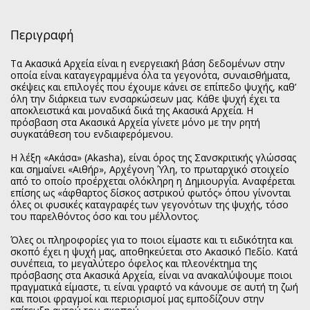
Περιγραφή
Τα Ακασικά Αρχεία είναι η ενεργειακή βάση δεδομένων στην
οποία είναι καταγεγραμμένα όλα τα γεγονότα, συναισθήματα,
σκέψεις και επιλογές που έχουμε κάνει σε επίπεδο ψυχής, καθ’
όλη την διάρκεια των ενσαρκώσεων μας. Κάθε ψυχή έχει τα
αποκλειστικά και μοναδικά δικά της Ακασικά Αρχεία. Η
πρόσβαση στα Ακασικά Αρχεία γίνετε μόνο με την ρητή
συγκατάθεση του ενδιαφερόμενου.
Η λέξη «Ακάσα» (Akasha), είναι όρος της Σανσκριτικής γλώσσας
και σημαίνει «Αιθήρ», Αρχέγονη Ύλη, το πρωταρχικό στοιχείο
από το οποίο προέρχεται ολόκληρη η Δημιουργία. Αναφέρεται
επίσης ως «άφθαρτος δίσκος αστρικού φωτός» όπου γίνονται
όλες οι φυσικές καταγραφές των γεγονότων της ψυχής, τόσο
του παρελθόντος όσο και του μέλλοντος.
Όλες οι πληροφορίες για το ποιοι είμαστε και τι ειδικότητα και
σκοπό έχει η ψυχή μας, αποθηκεύεται στο Ακασικό Πεδίο. Κατά
συνέπεια, το μεγαλύτερο όφελος και πλεονέκτημα της
πρόσβασης στα Ακασικά Αρχεία, είναι να ανακαλύψουμε ποιοι
πραγματικά είμαστε, τι είναι γραφτό να κάνουμε σε αυτή τη ζωή
και ποιοι φραγμοί και περιορισμοί μας εμποδίζουν στην