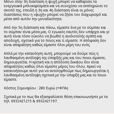
Μόνο στην 3η διάσταση η ψυχή μπορεί να καθαρίσει τα
ενεργειακά μπλοκαρίσματα και να συνεχίσει να εκπληρώνει το
σκοπό της, επειδή η 3η και 4η διάσταση είναι οι μόνες
διαστάσεις που η «ψυχή» μπορεί να ζήσει τον διαχωρισμό και
μέσα από αυτόν την μοναδικότητα.
Από την 5η διάσταση και πάνω, είμαστε ένα με το σύμπαν και
το σύμπαν είναι μέσα μας. Ο εγωικός εαυτός δεν υπάρχει και γι’
αυτό είναι τόσο εύκολο να βιωθεί η ανιδιοτελής αγάπη και
αποδοχή, σχετικά για το ποιος και τι είμαστε. Η απόφαση δεν
είναι απαραίτητη καθώς είμαστε όλοι μέρη του ενός.
Απλά με την κατανόηση αυτή, μπορούμε να δούμε πώς η
λανθασμένη αντίληψη της ύπαρξής μας και του ποιοι είμαστε,
δημιουργείται. Η κριτική και η απόδοση δικαίου δεν είναι
απαραίτητες καθώς όλοι είμαστε μέρος του όλου. Αρκεί να
κατανοήσουμε αυτό για να αντιληφθούμε πως δημιουργείται η
λανθασμένη αντίληψη σχετικά με την ύπαρξή μας και το ποιοι
είμαστε.
Κόστος Σεμιναρίου : 280 Ευρώ (+ΦΠΑ)
Σχετικά με το πως θα εξασφαλίσετε θέση επικοινωνήστε με τα
τηλ. 6932421215 & 6932421197.