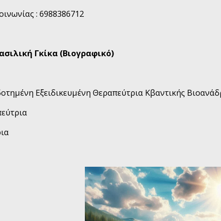
ινωνίας : 6988386712
Βασιλική Γκίκα
(Βιογραφικό)
δοτημένη Εξειδικευμένη Θεραπεύτρια Κβαντικής Βιοανά
πεύτρια
ια