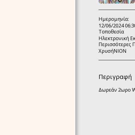
AKASHIC RECORDS
HOLY®JOURNEY
4ΉΜΕΡΗ ΕΚΠΑΊΔΕΥΣΗ
Ημερομηνία:
12/06/2024 06:3
N.I.A.® METHOD
Τοποθεσία
(NOURISH YOUR INNER
AWARENESS)
Ηλεκτρονική Ε
Περισσότερες 
EΠΙΚΟΙΝΩΝΉΣΤΕ ΜΑΖΙ
ΧρυσήΝΙΟΝ
ΜΑΣ
ΕΚΠΑΙΔΕΥΣΗ USUI REIKI
& ΚΟΣΤΟΣ
ΑΛΛΑ ΣΕΜΙΝΑΡΙΑ -
Περιγραφή
ΚΟΣΤΟΣ
ΕΠΙΛΕΓΜΈΝΕΣ
Δωρεάν 2ωρο W
ΕΜΠΕΙΡΊΕΣ
ΥΠΗΡΕΣΙΕΣ - ΒΡΕΣ ΤΗΝ
ΣΥΝΕΔΡΙΑ ΠΟΥ ΣΟΥ
ΤΑΙΡΙΑΖΕΙ
BΙΟΓΡΑΦΙΚΆ
GALLERY