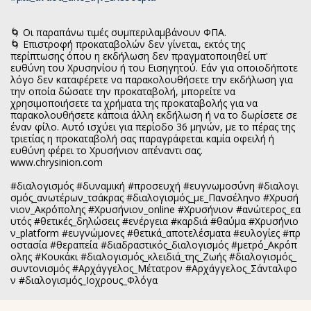
🌀 Οι παραπάνω τιμές συμπεριλαμβάνουν ΦΠΑ.
🌀 Επιστροφή προκαταβολών δεν γίνεται, εκτός της
περίπτωσης όπου η εκδήλωση δεν πραγματοποιηθεί υπ'
ευθύνη του Χρυσηνίου ή του Εισηγητού. Εάν για οποιοδήποτε
λόγο δεν καταφέρετε να παρακολουθήσετε την εκδήλωση για
την οποία δώσατε την προκαταβολή, μπορείτε να
χρησιμοποιήσετε τα χρήματα της προκαταβολής για να
παρακολουθήσετε κάποια άλλη εκδήλωση ή να το δωρίσετε σε
έναν φίλο. Αυτό ισχύει για περίοδο 36 μηνών, με το πέρας της
τριετίας η προκαταβολή σας παραγράφεται καμία οφειλή ή
ευθύνη φέρει το Χρυσήνιον απέναντι σας.
www.chrysinion.com
#διαλογισμός
#δυναμική
#προσευχή
#ευγνωμοσύνη
#διαλογι
σμός_ανωτέρων_τσάκρας
#διαλογισμός_με_Πανσέληνο
#Χρυσή
νιον_Ακρόπολης
#Χρυσήνιον_online
#Χρυσήνιον
#ανώτερος_εα
υτός
#θετικές_δηλώσεις
#ενέργεια
#καρδιά
#θαύμα
#Χρυσήνιο
ν_platform
#ευγνώμονες
#θετικά_αποτελέσματα
#ευλογίες
#πρ
οστασία
#θεραπεία
#διαδραστικός_διαλογισμός
#μετρό_Ακρόπ
ολης
#Κουκάκι
#διαλογισμός_κλειδιά_της_Ζωής
#διαλογισμός_
συντονισμός
#Αρχάγγελος_Μέτατρον
#Αρχάγγελος_Σάνταλφο
ν
#διαλογισμός_Ιοχρους_Φλόγα