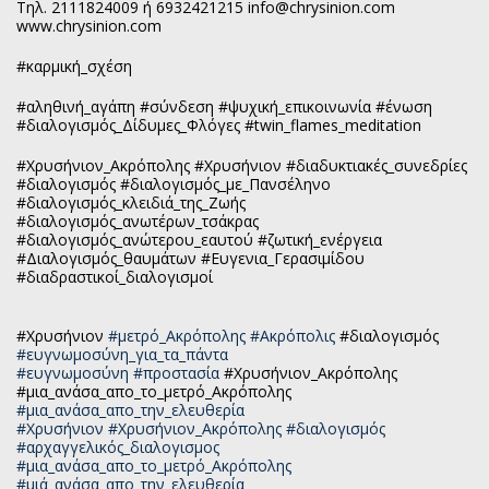
Τηλ. 2111824009 ή 6932421215 info@chrysinion.com
www.chrysinion.com
#καρμική_σχέση
#αληθινή_αγάπη #σύνδεση #ψυχική_επικοινωνία #ένωση
#διαλογισμός_Δίδυμες_Φλόγες #twin_flames_meditation
#Χρυσήνιον_Ακρόπολης #Χρυσήνιον #διαδυκτιακές_συνεδρίες
#διαλογισμός #διαλογισμός_με_Πανσέληνο
#διαλογισμός_κλειδιά_της_Ζωής
#διαλογισμός_ανωτέρων_τσάκρας
#διαλογισμός_ανώτερου_εαυτού #ζωτική_ενέργεια
#Διαλογισμός_θαυμάτων #Ευγενια_Γερασιμίδου
#διαδραστικοί_διαλογισμοί
#Χρυσήνιον
#μετρό_Ακρόπολης
#Ακρόπολις
#διαλογισμός
#ευγνωμοσύνη_για_τα_πάντα
#ευγνωμοσύνη
#προστασία
#Χρυσήνιον_Ακρόπολης
#μια_ανάσα_απο_το_μετρό_Ακρόπολης
#μια_ανάσα_απο_την_ελευθερία
#Χρυσήνιον
#Χρυσήνιον_Ακρόπολης
#διαλογισμός
#αρχαγγελικός_διαλογισμος
#μια_ανάσα_απο_το_μετρό_Ακρόπολης
#μιά_ανάσα_απο_την_ελευθερία