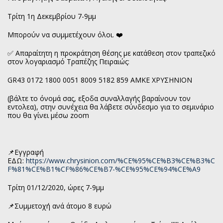
Τρίτη 1η Δεκεμβρίου 7-9μμ
Μπορούν να συμμετέχουν όλοι. ❤️
✅ Απαραίτητη η προκράτηση θέσης με κατάθεση στον τραπεζικό
στον λογαριασμό Τραπέζης Πειραιώς:
GR43 0172 1800 0051 8009 5182 859 ΑΜΚΕ ΧΡΥΣΗΝΙΟΝ
(βάλτε το όνομά σας, εξοδα συναλλαγής βαραίνουν τον
εντολεα), στην συνέχεια θα λάβετε σύνδεσμο για το σεμινάριο
που θα γίνει μέσω zoom
📌Εγγραφή
ΕΔΩ:
https://www.chrysinion.com/%CE%95%CE%B3%CE%B3%C
F%81%CE%B1%CF%86%CE%B7-%CE%95%CE%94%CE%A9
Τρίτη 01/12/2020, ώρες 7-9μμ
📌Συμμετοχή ανά άτομο 8 ευρώ