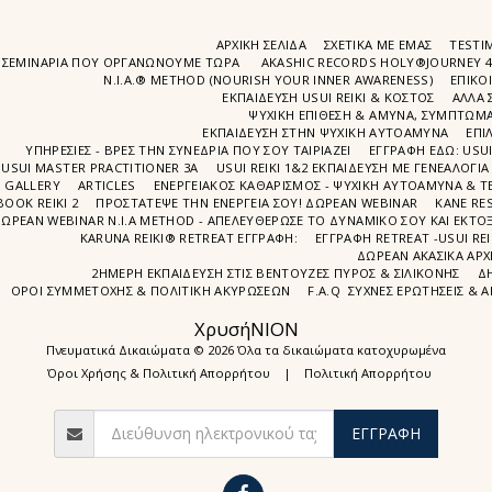
ΑΡΧΙΚΉ ΣΕΛΊΔΑ
ΣΧΕΤΙΚΆ ΜΕ ΕΜΆΣ
TESTIM
ΣΕΜΙΝΆΡΙΑ ΠΟΥ ΟΡΓΑΝΏΝΟΥΜΕ ΤΩΡΑ
AKASHIC RECORDS HOLY®JOURNEY 
N.I.A.® METHOD (NOURISH YOUR INNER AWARENESS)
EΠΙΚΟ
ΕΚΠΑΙΔΕΥΣΗ USUI REIKI & ΚΟΣΤΟΣ
ΑΛΛΑ 
ΨΥΧΙΚΉ ΕΠΊΘΕΣΗ & ΆΜΥΝΑ, ΣΥΜΠΤΏΜΑΤ
ΕΚΠΑΊΔΕΥΣΗ ΣΤΗΝ ΨΥΧΙΚΗ ΑΥΤΟΑΜΥΝΑ
ΕΠΙ
ΥΠΗΡΕΣΙΕΣ - ΒΡΕΣ ΤΗΝ ΣΥΝΕΔΡΙΑ ΠΟΥ ΣΟΥ ΤΑΙΡΙΑΖΕΙ
ΕΓΓΡΑΦΉ EΔΩ: USU
USUI MASTER PRACTITIONER 3A
USUI REIKI 1&2 EΚΠΑΙΔΕΥΣΗ ΜΕ ΓΕΝΕΑΛΟΓΙΑ
GALLERY
ARTICLES
ΕΝΕΡΓΕΙΑΚΟΣ ΚΑΘΑΡΙΣΜΟΣ - ΨΥΧΙΚΗ ΑΥΤΟΑΜΥΝΑ & ΤΕ
BOOK REIKI 2
ΠΡΟΣΤΆΤΕΨΕ ΤΗΝ ΕΝΈΡΓΕΙΆ ΣΟΥ! ΔΩΡΕΑΝ WEBINAR
ΚΑΝΕ RE
ΩΡΕΑΝ WEBINAR Ν.Ι.Α METHOD - ΑΠΕΛΕΥΘΈΡΩΣΕ ΤΟ ΔΥΝΑΜΙΚΌ ΣΟΥ ΚΑΙ ΕΚΤΌΞ
KARUNA REIKI® RETREAT ΕΓΓΡΑΦΉ:
ΕΓΓΡΑΦΗ RETREAT -USUI RE
ΔΩΡΕΑΝ ΑΚΑΣΙΚΆ ΑΡΧ
2ΗΜΕΡΗ ΕΚΠΑΊΔΕΥΣΗ ΣΤΙΣ ΒΕΝΤΟΎΖΕΣ ΠΥΡΌΣ & ΣΙΛΙΚΌΝΗΣ
Δ
ΌΡΟΙ ΣΥΜΜΕΤΟΧΉΣ & ΠΟΛΙΤΙΚΉ ΑΚΥΡΏΣΕΩΝ
F.A.Q ΣΥΧΝΈΣ ΕΡΩΤΉΣΕΙΣ & 
ΧρυσήΝΙΟΝ
Πνευματικά Δικαιώματα © 2026 Όλα τα δικαιώματα κατοχυρωμένα
Όροι Χρήσης & Πολιτική Απορρήτου
|
Πολιτική Απορρήτου
ΕΓΓΡΑΦΉ