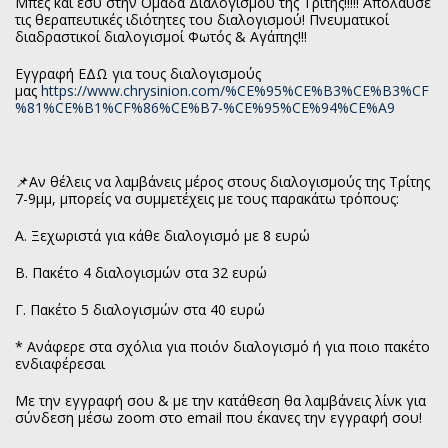
Μπές και εσύ στην Ομάδα Διαλογισμού της Τρίτης!!!!! Απόλαυσε
τις θεραπευτικές ιδιότητες του διαλογισμού! Πνευματικοί
διαδραστικοί διαλογισμοί Φωτός & Αγάπης!!!
Εγγραφή ΕΔΩ για τους διαλογισμούς
μας
https://www.chrysinion.com/%CE%95%CE%B3%CE%B3%CF
%81%CE%B1%CF%86%CE%B7-%CE%95%CE%94%CE%A9
📌Αν θέλεις να λαμβάνεις μέρος στους διαλογισμούς της Τρίτης
7-9μμ, μπορείς να συμμετέχεις με τους παρακάτω τρόπους:
Α. Ξεχωριστά για κάθε διαλογισμό με 8 ευρώ
Β. Πακέτο 4 διαλογισμών στα 32 ευρώ
Γ. Πακέτο 5 διαλογισμών στα 40 ευρώ
* Ανάφερε στα σχόλια για ποιόν διαλογισμό ή για ποιο πακέτο
ενδιαφέρεσαι
Με την εγγραφή σου & με την κατάθεση θα λαμβάνεις λίνκ για
σύνδεση μέσω zoom στο email που έκανες την εγγραφή σου!