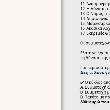
11. Αναπρογρα
12. Η Δύναμη τ
13. Ο Νόμος τη
14. Δημιουργώ 
15. Μετενσάρκ
16. Ακασικά Αρ
17. Εκκρεμές &
Οι συμμετέχοντ
Ελάτε να ζήσου
τη δύναμη της 
Για περισσότερ
Δες τι λένε γ
✔️ ️Ο κύκλος α
Α
. Συμμετοχή 
Β
. Συμμετοχή 
Β
. Πακέτο με 
800*ευρώ που 