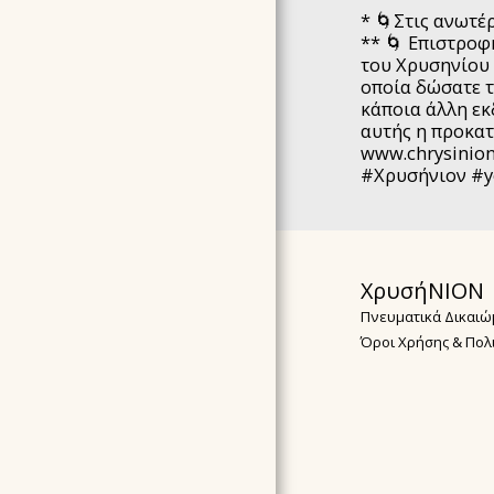
* 🌀Στις ανωτέ
** 🌀 Επιστροφ
του Χρυσηνίου 
οποία δώσατε 
κάποια άλλη εκ
αυτής η προκατ
www.chrysinio
#Χρυσήνιον #y
ΧρυσήΝΙΟΝ
Πνευματικά Δικαιώ
Όροι Χρήσης & Πολ