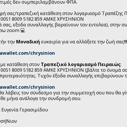
 τιμές δεν συμπεριλαμβάνουν ΦΠΑ.
φή σας/τραπεζική κατάθεση στον λογαριασμό Τραπέζης Π
0 0051 8009 5182 859 ΑΜΚΕ ΧΡΥΣΗΝΙΟΝ
ά σας, εξοδα συναλλαγής βαραίνουν τον εντολεα), στην σ
έσω zoom 💻
τήν την
Μοναδική
ευκαιρία για να αλλάξετε την ζωή σας!!!!
vawallet.com/chrysinion
 με κατάθεση στον
Τραπεζικό λογαριασμό Πειραιώς
:
 0051 8009 5182 859 ΑΜΚΕ ΧΡΥΣΗΝΙΟΝ (βάλτε το όνομά σα
προτεραιότητας. Tυχόν έξοδα συναλλαγής επιβαρύνουν το
vawallet.com/chrysinion
θα λάβεις τον σύνδεσμο για την συμμετοχή σου που θα γί
άθε μήνα ανάλογα την συνδρομή σου.
:
Ευγενία Γερασιμίδου
υσήΝιον