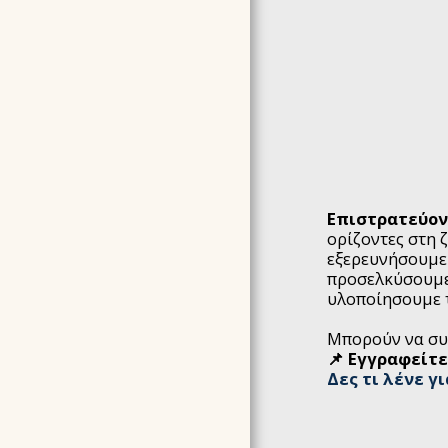
ARTICLES
ΔΗΛΩΣΗ ΑΠΟΡΡΗΤΟΥ
ΌΡΟΙ ΣΥΜΜΕΤΟΧΉΣ &
ΠΟΛΙΤΙΚΉ ΑΚΥΡΏΣΕΩΝ
F.A.Q ΣΥΧΝΈΣ
ΕΡΩΤΉΣΕΙΣ &
ΑΠΑΝΤΉΣΕΙΣ
Επιστρατεύοντ
ορίζοντες στη ζ
εξερευνήσουμε 
προσελκύσουμε 
υλοποίησουμε τ
Μπορούν να συ
📌 Εγγραφείτε
Δες τι λένε γι