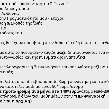
μματισμός υποσυνειδήτου & Τεχνικές
ου Διαλογισμού
ς Αφθονίας
την Πραγματικότητά μου - Στόχοι
ωση & Σκοπός της ζωής
χεία
 Χρήσεις του
ες θα έχουν πρόσβαση στην διδακτέα ύλη όποτε το επιθ
με αυτό το πνευματικό ταξίδι
μαζί
, δημιουργώντας ένα κ
αυτογνωσίας και της πνευματικής ανάπτυξης!
ες πληροφορίες ή διευκρινήσεις επικοινωνήστε μαζί μου
ια εμάς
ποτελείται από μία εβδομαδιαία 3ωρη συνάντηση και το κόσ
ανά αυτοτελές μάθημα είναι 50* ευρώ/άτομο
με
προπληρωμή ανά μήνα στα 140*ευρώ
/άτομο
(από 20
προπληρωμή όλων των μαθημάτων στην
ΥΠΕΡ-Μοναδική
Π
είναι η αρχική).