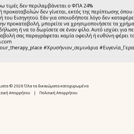
ρω τιμές δεν περιλαμβάνεται ο ΦΠΑ 24%
ή προκαταβολών δεν γίνεται, εκτός της περίπτωσης όπου
ή του Εισηγητού. Εάν για οποιοδήποτε λόγο δεν καταφέρ
την προκαταβολή, μπορείτε να χρησιμοποιήσετε τα χρήμ
δήλωση ή να το δωρίσετε σε έναν φίλο. Αυτό ισχύει για π
αβολή σας παραγράφεται καμία οφειλή ή ευθύνη φέρει το
n.com
our_therapy_place #Χρυσήνιον_σεμινάρια #Ευγενία_Γερ
ΑΡΧΙΚΉ ΣΕΛ
ΣΕΜΙΝΆΡΙΑ
N.I.A.® ME
ματα © 2026 Όλα τα δικαιώματα κατοχυρωμένα
ΕΚΠΑΙΔΕΥΣΗ
ΨΥΧΙΚΉ ΕΠΊ
ιτική Απορρήτου
|
Πολιτική Απορρήτου
ΕΚΠΑΊΔΕΥΣ
ΥΠΗΡΕΣΙΕΣ 
USUI MASTE
GALLERY
BOOK REIKI
ΔΩΡΕΑΝ WEB
KARUNA REI
ΔΩΡΕΑΝ ΑΚΑ
2ΗΜΕΡΗ ΕΚΠ
ΌΡΟΙ ΣΥΜΜ