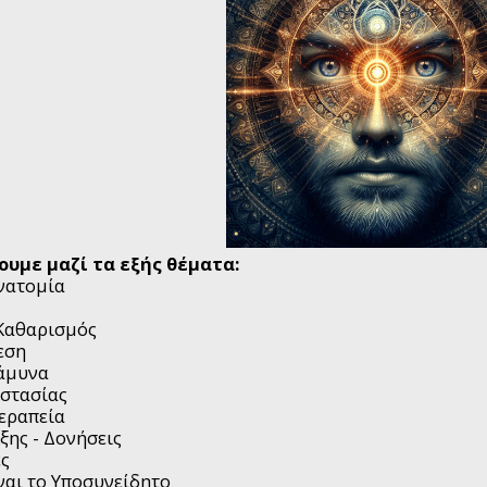
ουμε μαζί τ
α εξής θέματα:
Ανατομία
 Καθαρισμός
εση
οάμυνα
οστασίας
Θεραπεία
ξης - Δονήσεις
ές
ίναι το Υποσυνείδητο