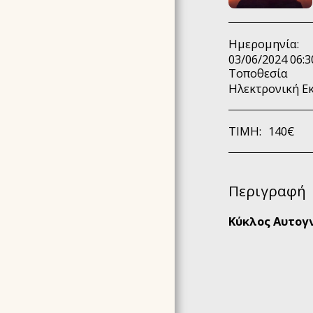
AKASHIC RECORDS
HOLY®JOURNEY
4ΉΜΕΡΗ ΕΚΠΑΊΔΕΥΣΗ
Ημερομηνία:
03/06/2024 06:3
N.I.A.® METHOD
Τοποθεσία
(NOURISH YOUR INNER
AWARENESS)
Ηλεκτρονική Ε
EΠΙΚΟΙΝΩΝΉΣΤΕ ΜΑΖΙ
ΜΑΣ
ΤΙΜΉ:
140
€
ΕΚΠΑΙΔΕΥΣΗ USUI REIKI
& ΚΟΣΤΟΣ
ΑΛΛΑ ΣΕΜΙΝΑΡΙΑ -
ΚΟΣΤΟΣ
Περιγραφή
ΕΠΙΛΕΓΜΈΝΕΣ
ΕΜΠΕΙΡΊΕΣ
Κύκλος Αυτογ
ΥΠΗΡΕΣΙΕΣ - ΒΡΕΣ ΤΗΝ
ΣΥΝΕΔΡΙΑ ΠΟΥ ΣΟΥ
ΤΑΙΡΙΑΖΕΙ
BΙΟΓΡΑΦΙΚΆ
GALLERY