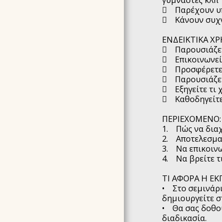
 Παρέχουν υπη
ARTICLES
 Κάνουν συχν
ΔΗΛΩΣΗ ΑΠΟΡΡΗΤΟΥ
ΕΝΔΕΙΚΤΙΚΑ ΧΡ
ΌΡΟΙ ΣΥΜΜΕΤΟΧΉΣ &
ΠΟΛΙΤΙΚΉ ΑΚΥΡΏΣΕΩΝ
 Παρουσιάζετε
 Επικοινωνεί
F.A.Q ΣΥΧΝΈΣ
 Προσφέρετε 
ΕΡΩΤΉΣΕΙΣ &
 Παρουσιάζετ
ΑΠΑΝΤΉΣΕΙΣ
 Εξηγείτε τι χ
 Καθοδηγείτε 
ΠΕΡΙΕΧΟΜΕΝΟ:
1. Πώς να διαχ
2. Αποτελεσματ
3. Να επικοινω
4. Να βρείτε τ
TI ΑΦΟΡΑ Η Ε
• Στο σεμινάρι
δημιουργείτε σ
• Θα σας δοθού
διαδικασία.