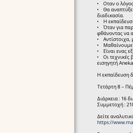
• Οταν ο λόγος
• Θα αναπτύξετ
διαδικασία.
• Η εκπαίδευση
• Όταν για παρ
φθάνοντας να α
• Αντίστοιχα, 
• Μαθαίνουμε 
• Είναι ενας ε
• Οι τεχνικές 
εισηγητή Aneka
Η εκπαίδευση δ
Τετάρτη 8 – Πέ
Διάρκεια : 16 δ
Συμμετοχή : 21
Δείτε αναλυτικ
https://www.ma