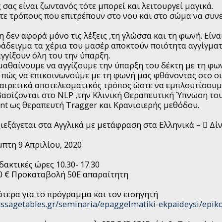
 σας είναι ζωντανός τότε μπορεί και λειτουργεί μαγικά.
ε τρόπους που επιτρέπουν στο νου και στο σώμα να συν
 δεν αφορά μόνο τις λέξεις ,τη γλώσσα και τη φωνή. Είνα
άδειγμα τα χέρια του μασέρ αποκτούν ποιότητα αγγίγμα
γγίξουν όλη του την ύπαρξη.
μαθαίνουμε να αγγίζουμε την ύπαρξη του δέκτη με τη φω
πώς να επικοινωνούμε με τη φωνή μας φθάνοντας στο ου
ξαιρετικά αποτελεσματικός τρόπος ώστε να εμπλουτίσουμε
βασίζονται στο NLP ,την Κλινική Θεραπευτική Ύπνωση του 
nt ως θεραπευτή Tragger και Κρανιοιερής μεθόδου.
ιεξάγεται στα Αγγλικά με μετάφραση στα Ελληνικά –  Δ
μπτη 9 Απριλίου, 2020
ιδακτικές ώρες 10.30- 17.30
0 € Προκαταβολή 50Ε απαραίτητη
ότερα για το πρόγραμμα και τον εισηγητή
ssagetables.gr/seminaria/epaggelmatiki-ekpaideysi/epiko