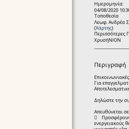
Ημερομηνία:
AKASHIC RECORDS
04/08/2020 10:3
HOLY®JOURNEY
Τοποθεσία
4ΉΜΕΡΗ ΕΚΠΑΊΔΕΥΣΗ
Λεωφ. Ανδρέα Σ
N.I.A.® METHOD
(
Χάρτης
)
(NOURISH YOUR INNER
Περισσότερες 
AWARENESS)
ΧρυσήΝΙΟΝ
EΠΙΚΟΙΝΩΝΉΣΤΕ ΜΑΖΙ
ΜΑΣ
ΕΚΠΑΙΔΕΥΣΗ USUI REIKI
& ΚΟΣΤΟΣ
Περιγραφή
ΑΛΛΑ ΣΕΜΙΝΑΡΙΑ -
ΚΟΣΤΟΣ
Επικοινωνιακές
Για επαγγελματί
ΕΠΙΛΕΓΜΈΝΕΣ
Αποτελεσματική
ΕΜΠΕΙΡΊΕΣ
ΥΠΗΡΕΣΙΕΣ - ΒΡΕΣ ΤΗΝ
Δηλώστε την συ
ΣΥΝΕΔΡΙΑ ΠΟΥ ΣΟΥ
ΤΑΙΡΙΑΖΕΙ
Απευθύνεται σε
BΙΟΓΡΑΦΙΚΆ
 Προσφέρουν σ
ενεργειακούς θ
GALLERY
γυμναστές κλπ