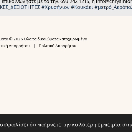
 επικοινωνήστε με το τηλ. 693 242 1215, ή info@chrysini
ΚΕΣ_ΔΕΞΙΟΤΗΤΕΣ
#Χρυσήνιον
#Κουκάκι
#μετρό_Ακρόπο
ΑΡΧΙΚΉ ΣΕΛ
ΣΕΜΙΝΆΡΙΑ
N.I.A.® ME
ματα © 2026 Όλα τα δικαιώματα κατοχυρωμένα
ΕΚΠΑΙΔΕΥΣΗ
ΨΥΧΙΚΉ ΕΠΊ
ιτική Απορρήτου
|
Πολιτική Απορρήτου
ΕΚΠΑΊΔΕΥΣ
ΥΠΗΡΕΣΙΕΣ 
USUI MASTE
GALLERY
BOOK REIKI
ΔΩΡΕΑΝ WEB
KARUNA REI
ΔΩΡΕΑΝ ΑΚΑ
2ΗΜΕΡΗ ΕΚΠ
ΌΡΟΙ ΣΥΜΜ
εξασφαλίσει ότι παίρνετε την καλύτερη εμπειρία στη