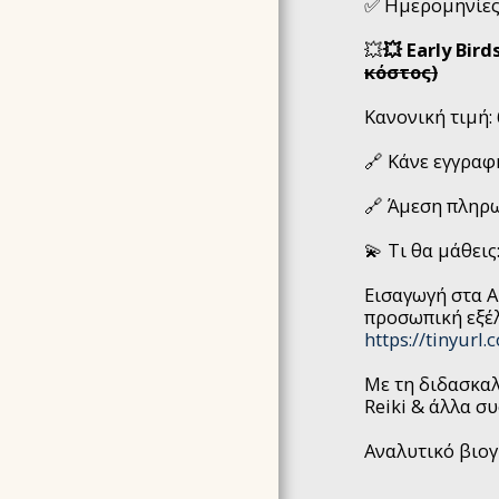
✅ Ημερομηνίες:
💥
💥 Early Bi
κόστος)
Κανονική τιμή:
🔗 Κάνε εγγραφ
🔗 Άμεση πληρ
💫 Τι θα μάθεις
Εισαγωγή στα Α
προσωπική εξέλ
https://tinyurl
Με τη διδασκαλ
Reiki & άλλα σ
Αναλυτικό βιο