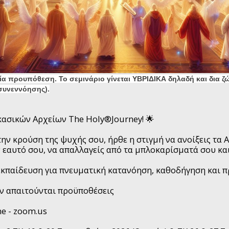
μία προυπόθεση. Το σεμινάριο γίνεται ΥΒΡΙΔΙΚΑ δηλαδή και δια ζ
συνεννόησης).
κασικών Αρχείων The Holy®Journey! 🌟
 την κρούση της ψυχής σου, ήρθε η στιγμή να ανοίξεις τα
ν εαυτό σου, να απαλλαγείς από τα μπλοκαρίσματά σου κα
κπαίδευση για πνευματική κατανόηση, καθοδήγηση και π
εν απαιτούνται προϋποθέσεις
e - zoom.us