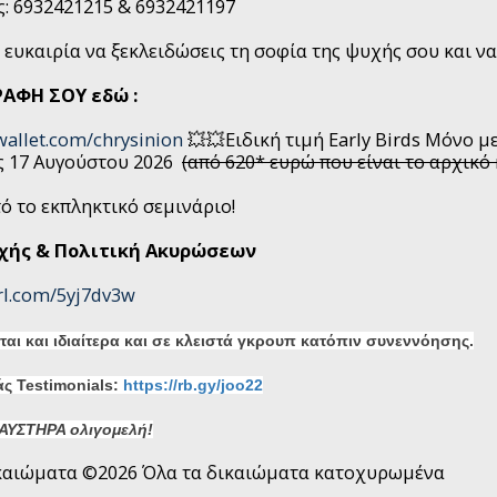
: 6932421215 & 6932421197
 ευκαιρία να ξεκλειδώσεις τη σοφία της ψυχής σου και να
ΡΑΦΗ ΣΟΥ εδώ :
awallet.com/chrysinion
💥💥Ειδική τιμή Early Birds Μόνο 
ς 17 Αυγούστου 2026
(από 620* ευρώ που είναι το αρχικό
ό το εκπληκτικό σεμινάριο!
χής & Πολιτική Ακυρώσεων
url.com/5yj7dv3w
ται και ιδιαίτερα και σε κλειστά γκρουπ κατόπιν συνεννόησης.
μάς Testimonials:
https://rb.gy/joo22
 ΑΥΣΤΗΡΑ ολιγομελή!
καιώματα ©2026 Όλα τα δικαιώματα κατοχυρωμένα