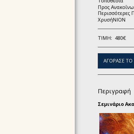
Τοποθεσία
Προς Ανακοίν
AKASHIC RECORDS
Περισσότερες 
HOLY®JOURNEY
4ΉΜΕΡΗ ΕΚΠΑΊΔΕΥΣΗ
ΧρυσήΝΙΟΝ
N.I.A.® METHOD
(NOURISH YOUR INNER
AWARENESS)
ΤΙΜΉ:
480
€
EΠΙΚΟΙΝΩΝΉΣΤΕ ΜΑΖΙ
ΜΑΣ
ΑΓΌΡΑΣΕ ΤΟ
ΕΚΠΑΙΔΕΥΣΗ USUI REIKI
& ΚΟΣΤΟΣ
ΑΛΛΑ ΣΕΜΙΝΑΡΙΑ -
ΚΟΣΤΟΣ
ΕΠΙΛΕΓΜΈΝΕΣ
Περιγραφή
ΕΜΠΕΙΡΊΕΣ
ΥΠΗΡΕΣΙΕΣ - ΒΡΕΣ ΤΗΝ
Σεμινάριο Ακ
ΣΥΝΕΔΡΙΑ ΠΟΥ ΣΟΥ
ΤΑΙΡΙΑΖΕΙ
BΙΟΓΡΑΦΙΚΆ
GALLERY