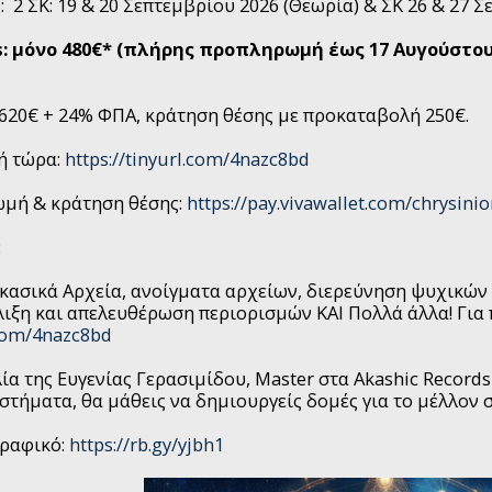
 2 ΣΚ: 19 & 20 Σεπτεμβρίου 2026 (Θεωρία) & ΣΚ 26 & 27 Σ
rds: μόνο 480€* (πλήρης προπληρωμή έως 17 Αυγούστου
 620€ + 24% ΦΠΑ, κράτηση θέσης με προκαταβολή 250€.
ή τώρα:
https://tinyurl.com/4nazc8bd
ωμή & κράτηση θέσης:
https://pay.vivawallet.com/chrysini
:
κασικά Αρχεία, ανοίγματα αρχείων, διερεύνηση ψυχικών 
ιξη και απελευθέρωση περιορισμών ΚΑΙ Πολλά άλλα! Για
.com/4nazc8bd
ία της Ευγενίας Γερασιμίδου, Master στα Akashic Record
υστήματα, θα μάθεις να δημιουργείς δομές για το μέλλον 
γραφικό:
https://rb.gy/yjbh1