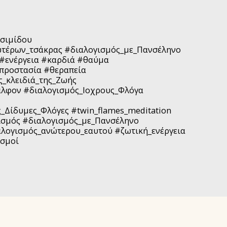
ασιμίδου
τέρων_τσάκρας #διαλογισμός_με_Πανσέληνο
 #ενέργεια #καρδιά #θαύμα
#προστασία #θεραπεία
_κλειδιά_της_Ζωής
αλφον #διαλογισμός_Ιοχρους_Φλόγα
_Δίδυμες_Φλόγες #twin_flames_meditation
ισμός #διαλογισμός_με_Πανσέληνο
αλογισμός_ανώτερου_εαυτού #ζωτική_ενέργεια
ισμοί
ΊΔΑ
ΣΧΕΤΙΚΆ ΜΕ ΕΜΆΣ
TESTIMONIALS - ΣΥΣΤΑΣΕΙΣ
 ΠΟΥ ΟΡΓΑΝΏΝΟΥΜΕ ΤΩΡΑ
AKASHIC RECORDS HOLY®JOURNEY 4ΉΜ