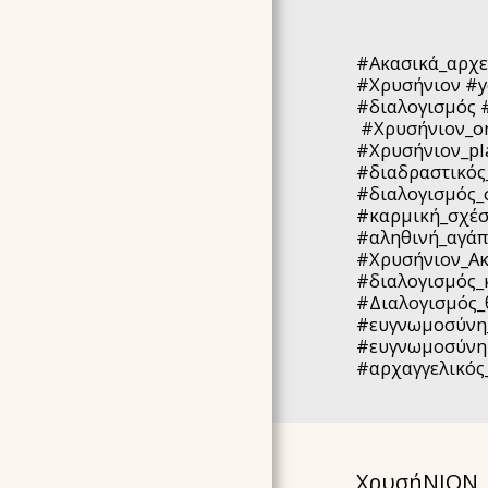
#Ακασικά_αρχε
#Χρυσήνιον #y
#διαλογισμός 
#Χρυσήνιον_on
#Χρυσήνιον_pl
#διαδραστικός
#διαλογισμός_
#καρμική_σχέ
#αληθινή_αγάπ
#Χρυσήνιον_Ακ
#διαλογισμός_
#Διαλογισμός_
#ευγνωμοσύνη_
#ευγνωμοσύνη 
#αρχαγγελικός
ΧρυσήΝΙΟΝ