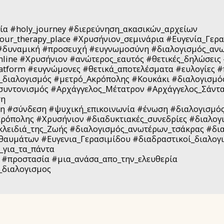
ία #holy_journey #διερεύνηση_ακασικών_αρχείων
our_therapy_place #Χρυσήνιον_σεμινάρια #Ευγενία_Γερ
#δυναμική #προσευχή #ευγνωμοσύνη #διαλογισμός_ανω
line #Χρυσήνιον #ανώτερος_εαυτός #θετικές_δηλώσεις
atform #ευγνώμονες #θετικά_αποτελέσματα #ευλογίες 
_διαλογισμός #μετρό_Ακρόπολης #Κουκάκι #διαλογισμός
συντονισμός #Αρχάγγελος_Μέτατρον #Αρχάγγελος_Σάντ
ση
η #σύνδεση #ψυχική_επικοινωνία #ένωση #διαλογισμός
ρόπολης #Χρυσήνιον #διαδυκτιακές_συνεδρίες #διαλογ
κλειδιά_της_Ζωής #διαλογισμός_ανωτέρων_τσάκρας #δι
θαυμάτων #Ευγενια_Γερασιμίδου #διαδραστικοί_διαλογ
για_τα_πάντα
#προστασία #μια_ανάσα_απο_την_ελευθερία
_διαλογισμος
ΑΡΧΙΚΉ ΣΕΛ
ΣΕΜΙΝΆΡΙΑ