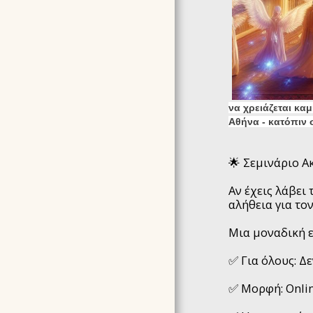
να χρειάζεται κα
Αθήνα - κατόπιν 
🌟 Σεμινάριο Α
Αν έχεις λάβει
αλήθεια για το
Μια μοναδική ε
✅ Για όλους: Δ
✅ Μορφή: Onlin