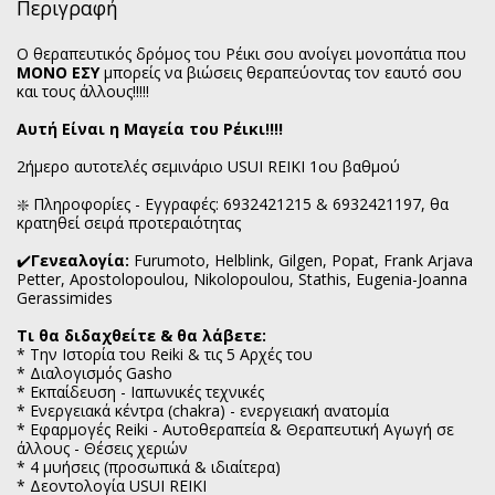
Περιγραφή
Ο θεραπευτικός δρόμος του Ρέικι σου ανοίγει μονοπάτια που
MONO EΣΥ
μπορείς να βιώσεις θεραπεύοντας τον εαυτό σου
και τους άλλους!!!!!
Αυτή Είναι η Μαγεία του Ρέικι!!!!
2ήμερο αυτοτελές σεμινάριο USUI REIKI 1oυ βαθμού
❇️ Πληροφορίες - Εγγραφές: 6932421215 & 6932421197, θα
κρατηθεί σειρά προτεραιότητας
✔️
Γενεαλογία:
Furumoto, Helblink, Gilgen, Popat, Frank Arjava
Petter, Apostolopoulou, Nikolopoulou, Stathis, Eugenia-Joanna
Gerassimides
Tι θα διδαχθείτε & θα λάβετε:
* Την Ιστορία του Reiki & τις 5 Aρχές του
* Διαλογισμός Gasho
* Εκπαίδευση - Ιαπωνικές τεχνικές
* Ενεργειακά κέντρα (chakra) - ενεργειακή ανατομία
* Εφαρμογές Reiki - Αυτοθεραπεία & Θεραπευτική Αγωγή σε
άλλους - Θέσεις χεριών
* 4 μυήσεις (προσωπικά & ιδιαίτερα)
* Δεοντολογία USUI REIKI