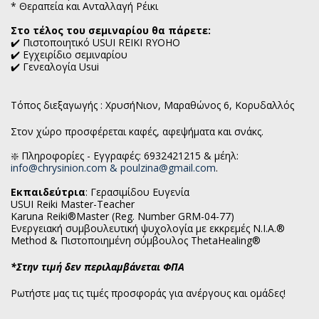
* Θεραπεία και Ανταλλαγή Ρέικι
Στο τέλος του σεμιναρίου θα πάρετε:
✔️ Πιστοποιητικό USUI REIKI RYOHO
✔️ Εγχειρίδιο σεμιναρίου
✔️ Γενεαλογία Usui
Τόπος διεξαγωγής : ΧρυσήΝιον, Μαραθώνος 6, Κορυδαλλός
Στον χώρο προσφέρεται καφές, αφεψήματα και σνάκς.
❇️ Πληροφορίες - Εγγραφές: 6932421215 & μέηλ:
info@chrysinion.com & poulzina@gmail.com
.
Εκπαιδεύτρια
: Γερασιμίδου Ευγενία
USUI Reiki Master-Teacher
Karuna Reiki®Master (Reg. Number GRM-04-77)
Ενεργειακή συμβουλευτική ψυχολογία με εκκρεμές N.I.A.®
Method & Πιστοποιημένη σύμβουλος ThetaHealing®
*Στην τιμή δεν περιλαμβάνεται ΦΠΑ
Ρωτήστε μας τις τιμές προσφοράς για ανέργους και ομάδες!