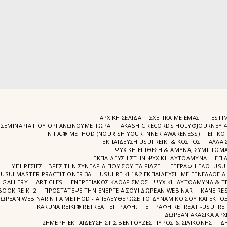
ΑΡΧΙΚΉ ΣΕΛΊΔΑ
ΣΧΕΤΙΚΆ ΜΕ ΕΜΆΣ
TESTIM
ΣΕΜΙΝΆΡΙΑ ΠΟΥ ΟΡΓΑΝΏΝΟΥΜΕ ΤΩΡΑ
AKASHIC RECORDS HOLY®JOURNEY 
N.I.A.® METHOD (NOURISH YOUR INNER AWARENESS)
EΠΙΚΟ
ΕΚΠΑΙΔΕΥΣΗ USUI REIKI & ΚΟΣΤΟΣ
ΑΛΛΑ 
ΨΥΧΙΚΉ ΕΠΊΘΕΣΗ & ΆΜΥΝΑ, ΣΥΜΠΤΏΜΑΤ
ΕΚΠΑΊΔΕΥΣΗ ΣΤΗΝ ΨΥΧΙΚΗ ΑΥΤΟΑΜΥΝΑ
ΕΠΙ
ΥΠΗΡΕΣΙΕΣ - ΒΡΕΣ ΤΗΝ ΣΥΝΕΔΡΙΑ ΠΟΥ ΣΟΥ ΤΑΙΡΙΑΖΕΙ
ΕΓΓΡΑΦΉ EΔΩ: USU
USUI MASTER PRACTITIONER 3A
USUI REIKI 1&2 EΚΠΑΙΔΕΥΣΗ ΜΕ ΓΕΝΕΑΛΟΓΙΑ
GALLERY
ARTICLES
ΕΝΕΡΓΕΙΑΚΟΣ ΚΑΘΑΡΙΣΜΟΣ - ΨΥΧΙΚΗ ΑΥΤΟΑΜΥΝΑ & ΤΕ
BOOK REIKI 2
ΠΡΟΣΤΆΤΕΨΕ ΤΗΝ ΕΝΈΡΓΕΙΆ ΣΟΥ! ΔΩΡΕΑΝ WEBINAR
ΚΑΝΕ RE
ΩΡΕΑΝ WEBINAR Ν.Ι.Α METHOD - ΑΠΕΛΕΥΘΈΡΩΣΕ ΤΟ ΔΥΝΑΜΙΚΌ ΣΟΥ ΚΑΙ ΕΚΤΌΞ
KARUNA REIKI® RETREAT ΕΓΓΡΑΦΉ:
ΕΓΓΡΑΦΗ RETREAT -USUI RE
ΔΩΡΕΑΝ ΑΚΑΣΙΚΆ ΑΡΧ
2ΗΜΕΡΗ ΕΚΠΑΊΔΕΥΣΗ ΣΤΙΣ ΒΕΝΤΟΎΖΕΣ ΠΥΡΌΣ & ΣΙΛΙΚΌΝΗΣ
Δ