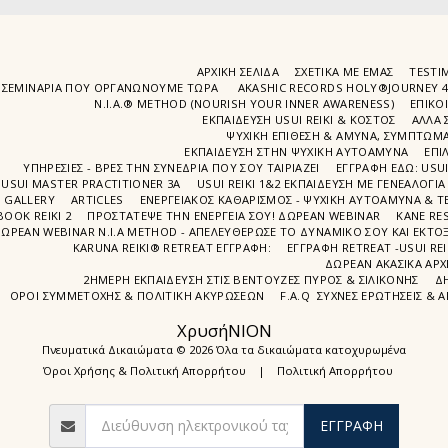
ΑΡΧΙΚΉ ΣΕΛΊΔΑ
ΣΧΕΤΙΚΆ ΜΕ ΕΜΆΣ
TESTIM
ΣΕΜΙΝΆΡΙΑ ΠΟΥ ΟΡΓΑΝΏΝΟΥΜΕ ΤΩΡΑ
AKASHIC RECORDS HOLY®JOURNEY 
N.I.A.® METHOD (NOURISH YOUR INNER AWARENESS)
EΠΙΚΟ
ΕΚΠΑΙΔΕΥΣΗ USUI REIKI & ΚΟΣΤΟΣ
ΑΛΛΑ 
ΨΥΧΙΚΉ ΕΠΊΘΕΣΗ & ΆΜΥΝΑ, ΣΥΜΠΤΏΜΑΤ
ΕΚΠΑΊΔΕΥΣΗ ΣΤΗΝ ΨΥΧΙΚΗ ΑΥΤΟΑΜΥΝΑ
ΕΠΙ
ΥΠΗΡΕΣΙΕΣ - ΒΡΕΣ ΤΗΝ ΣΥΝΕΔΡΙΑ ΠΟΥ ΣΟΥ ΤΑΙΡΙΑΖΕΙ
ΕΓΓΡΑΦΉ EΔΩ: USU
USUI MASTER PRACTITIONER 3A
USUI REIKI 1&2 EΚΠΑΙΔΕΥΣΗ ΜΕ ΓΕΝΕΑΛΟΓΙΑ
GALLERY
ARTICLES
ΕΝΕΡΓΕΙΑΚΟΣ ΚΑΘΑΡΙΣΜΟΣ - ΨΥΧΙΚΗ ΑΥΤΟΑΜΥΝΑ & ΤΕ
BOOK REIKI 2
ΠΡΟΣΤΆΤΕΨΕ ΤΗΝ ΕΝΈΡΓΕΙΆ ΣΟΥ! ΔΩΡΕΑΝ WEBINAR
ΚΑΝΕ RE
ΩΡΕΑΝ WEBINAR Ν.Ι.Α METHOD - ΑΠΕΛΕΥΘΈΡΩΣΕ ΤΟ ΔΥΝΑΜΙΚΌ ΣΟΥ ΚΑΙ ΕΚΤΌΞ
KARUNA REIKI® RETREAT ΕΓΓΡΑΦΉ:
ΕΓΓΡΑΦΗ RETREAT -USUI RE
ΔΩΡΕΑΝ ΑΚΑΣΙΚΆ ΑΡΧ
2ΗΜΕΡΗ ΕΚΠΑΊΔΕΥΣΗ ΣΤΙΣ ΒΕΝΤΟΎΖΕΣ ΠΥΡΌΣ & ΣΙΛΙΚΌΝΗΣ
Δ
ΌΡΟΙ ΣΥΜΜΕΤΟΧΉΣ & ΠΟΛΙΤΙΚΉ ΑΚΥΡΏΣΕΩΝ
F.A.Q ΣΥΧΝΈΣ ΕΡΩΤΉΣΕΙΣ & 
ΧρυσήΝΙΟΝ
Πνευματικά Δικαιώματα © 2026 Όλα τα δικαιώματα κατοχυρωμένα
Όροι Χρήσης & Πολιτική Απορρήτου
|
Πολιτική Απορρήτου
ΕΓΓΡΑΦΉ