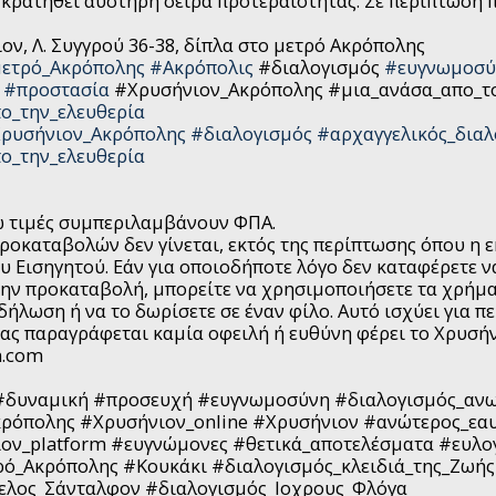
κρατηθεί αυστηρή σειρά προτεραιότητας. Σε περίπτωση 
ον, Λ. Συγγρού 36-38, δίπλα στο μετρό Ακρόπολης
ετρό_Ακρόπολης
#Ακρόπολις
#διαλογισμός
#ευγνωμοσύ
#προστασία
#Χρυσήνιον_Ακρόπολης #μια_ανάσα_απο_τ
ο_την_ελευθερία
ρυσήνιον_Ακρόπολης
#διαλογισμός
#αρχαγγελικός_διαλ
ο_την_ελευθερία
ω τιμές συμπεριλαμβάνουν ΦΠΑ.
ροκαταβολών δεν γίνεται, εκτός της περίπτωσης όπου η 
υ Εισηγητού. Εάν για οποιοδήποτε λόγο δεν καταφέρετε 
την προκαταβολή, μπορείτε να χρησιμοποιήσετε τα χρήμ
ήλωση ή να το δωρίσετε σε έναν φίλο. Αυτό ισχύει για πε
ς παραγράφεται καμία οφειλή ή ευθύνη φέρει το Χρυσήν
n.com
#δυναμική
#προσευχή
#ευγνωμοσύνη
#διαλογισμός_αν
κρόπολης
#Χρυσήνιον_online
#Χρυσήνιον
#ανώτερος_εα
ον_platform
#ευγνώμονες
#θετικά_αποτελέσματα
#ευλο
ρό_Ακρόπολης
#Κουκάκι
#διαλογισμός_κλειδιά_της_Ζωής
ελος_Σάνταλφον
#διαλογισμός_Ιοχρους_Φλόγα