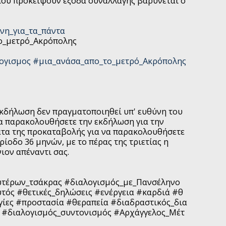
που προκείψουν έξοδα συναλλαγής βαρύνεται ο
νη_για_τα_πάντα
ο_μετρό_Ακρόπολης
ογισμος
#μια_ανάσα_απο_το_μετρό_Ακρόπολης
εκδήλωση δεν πραγματοποιηθεί υπ' ευθύνη του
να παρακολουθήσετε την εκδήλωση για την
ατα της προκαταβολής για να παρακολουθήσετε
ρίοδο 36 μηνών, με το πέρας της τριετίας η
ιον απέναντι σας.
ωτέρων_τσάκρας
#διαλογισμός_με_Πανσέληνο
υτός
#θετικές_δηλώσεις
#ενέργεια
#καρδιά
#θ
γίες
#προστασία
#θεραπεία
#διαδραστικός_δια
#διαλογισμός_συντονισμός
#Αρχάγγελος_Μέτ