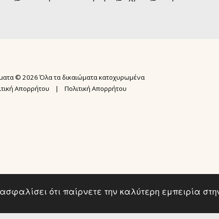
ΑΡΧΙΚΉ ΣΕΛ
ΣΕΜΙΝΆΡΙΑ
N.I.A.® ME
ματα © 2026 Όλα τα δικαιώματα κατοχυρωμένα
ΕΚΠΑΙΔΕΥΣΗ
ΨΥΧΙΚΉ ΕΠΊ
ιτική Απορρήτου
|
Πολιτική Απορρήτου
ΕΚΠΑΊΔΕΥΣ
ΥΠΗΡΕΣΙΕΣ 
USUI MASTE
GALLERY
BOOK REIKI
ΔΩΡΕΑΝ WEB
KARUNA REI
ΔΩΡΕΑΝ ΑΚΑ
2ΗΜΕΡΗ ΕΚΠ
ΌΡΟΙ ΣΥΜΜ
εξασφαλίσει ότι παίρνετε την καλύτερη εμπειρία στη