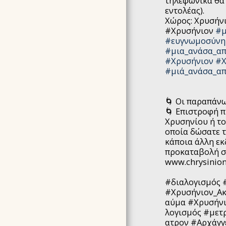
τηλεφωνικά θα 
εντολέας).
ARTICLES
Χώρος: Χρυσήνι
ΔΗΛΩΣΗ ΑΠΟΡΡΗΤΟΥ
#Χρυσήνιον
#μ
#ευγνωμοσύνη
ΌΡΟΙ ΣΥΜΜΕΤΟΧΉΣ &
ΠΟΛΙΤΙΚΉ ΑΚΥΡΏΣΕΩΝ
#μια_ανάσα_απ
#Χρυσήνιον
#Χ
F.A.Q ΣΥΧΝΈΣ
#μιά_ανάσα_απ
ΕΡΩΤΉΣΕΙΣ &
ΑΠΑΝΤΉΣΕΙΣ
🌀 Οι παραπάν
🌀 Επιστροφή π
Χρυσηνίου ή το
οποία δώσατε 
κάποια άλλη εκδ
προκαταβολή σα
www.chrysinio
#διαλογισμός
#Χρυσήνιον_Α
αύμα
#Χρυσήνι
λογισμός
#μετ
ατρον
#Αρχάγγ