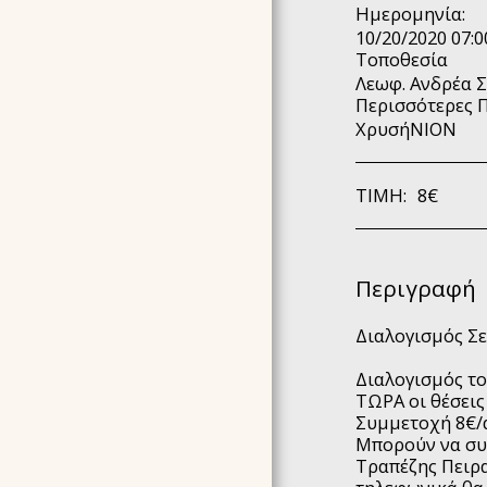
Ημερομηνία:
AKASHIC RECORDS
10/20/2020 07:0
HOLY®JOURNEY
Τοποθεσία
4ΉΜΕΡΗ ΕΚΠΑΊΔΕΥΣΗ
Λεωφ. Ανδρέα Σ
N.I.A.® METHOD
Περισσότερες 
(NOURISH YOUR INNER
ΧρυσήΝΙΟΝ
AWARENESS)
EΠΙΚΟΙΝΩΝΉΣΤΕ ΜΑΖΙ
ΜΑΣ
ΤΙΜΉ:
8
€
ΕΚΠΑΙΔΕΥΣΗ USUI REIKI
& ΚΟΣΤΟΣ
ΑΛΛΑ ΣΕΜΙΝΑΡΙΑ -
Περιγραφή
ΚΟΣΤΟΣ
ΕΠΙΛΕΓΜΈΝΕΣ
Διαλογισμός Σ
ΕΜΠΕΙΡΊΕΣ
ΥΠΗΡΕΣΙΕΣ - ΒΡΕΣ ΤΗΝ
Διαλογισμός το
ΣΥΝΕΔΡΙΑ ΠΟΥ ΣΟΥ
ΤΩΡΑ οι θέσεις
ΤΑΙΡΙΑΖΕΙ
Συμμετοχή 8€/α
BΙΟΓΡΑΦΙΚΆ
Μπορούν να συ
Τραπέζης Πειρα
GALLERY