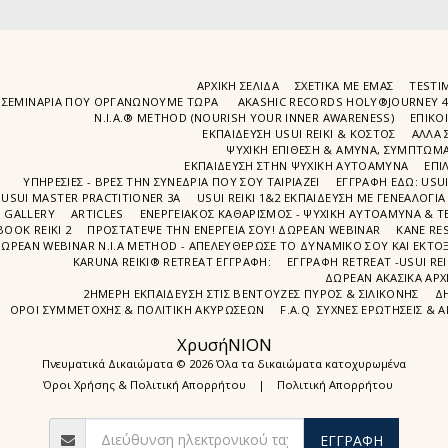
ΑΡΧΙΚΉ ΣΕΛΊΔΑ
ΣΧΕΤΙΚΆ ΜΕ ΕΜΆΣ
TESTIM
ΣΕΜΙΝΆΡΙΑ ΠΟΥ ΟΡΓΑΝΏΝΟΥΜΕ ΤΩΡΑ
AKASHIC RECORDS HOLY®JOURNEY 
N.I.A.® METHOD (NOURISH YOUR INNER AWARENESS)
EΠΙΚΟ
ΕΚΠΑΙΔΕΥΣΗ USUI REIKI & ΚΟΣΤΟΣ
ΑΛΛΑ 
ΨΥΧΙΚΉ ΕΠΊΘΕΣΗ & ΆΜΥΝΑ, ΣΥΜΠΤΏΜΑΤ
ΕΚΠΑΊΔΕΥΣΗ ΣΤΗΝ ΨΥΧΙΚΗ ΑΥΤΟΑΜΥΝΑ
ΕΠΙ
ΥΠΗΡΕΣΙΕΣ - ΒΡΕΣ ΤΗΝ ΣΥΝΕΔΡΙΑ ΠΟΥ ΣΟΥ ΤΑΙΡΙΑΖΕΙ
ΕΓΓΡΑΦΉ EΔΩ: USU
USUI MASTER PRACTITIONER 3A
USUI REIKI 1&2 EΚΠΑΙΔΕΥΣΗ ΜΕ ΓΕΝΕΑΛΟΓΙΑ
GALLERY
ARTICLES
ΕΝΕΡΓΕΙΑΚΟΣ ΚΑΘΑΡΙΣΜΟΣ - ΨΥΧΙΚΗ ΑΥΤΟΑΜΥΝΑ & ΤΕ
BOOK REIKI 2
ΠΡΟΣΤΆΤΕΨΕ ΤΗΝ ΕΝΈΡΓΕΙΆ ΣΟΥ! ΔΩΡΕΑΝ WEBINAR
ΚΑΝΕ RE
ΩΡΕΑΝ WEBINAR Ν.Ι.Α METHOD - ΑΠΕΛΕΥΘΈΡΩΣΕ ΤΟ ΔΥΝΑΜΙΚΌ ΣΟΥ ΚΑΙ ΕΚΤΌΞ
KARUNA REIKI® RETREAT ΕΓΓΡΑΦΉ:
ΕΓΓΡΑΦΗ RETREAT -USUI RE
ΔΩΡΕΑΝ ΑΚΑΣΙΚΆ ΑΡΧ
2ΗΜΕΡΗ ΕΚΠΑΊΔΕΥΣΗ ΣΤΙΣ ΒΕΝΤΟΎΖΕΣ ΠΥΡΌΣ & ΣΙΛΙΚΌΝΗΣ
Δ
ΌΡΟΙ ΣΥΜΜΕΤΟΧΉΣ & ΠΟΛΙΤΙΚΉ ΑΚΥΡΏΣΕΩΝ
F.A.Q ΣΥΧΝΈΣ ΕΡΩΤΉΣΕΙΣ & 
ΧρυσήΝΙΟΝ
Πνευματικά Δικαιώματα © 2026 Όλα τα δικαιώματα κατοχυρωμένα
Όροι Χρήσης & Πολιτική Απορρήτου
|
Πολιτική Απορρήτου
ΕΓΓΡΑΦΉ