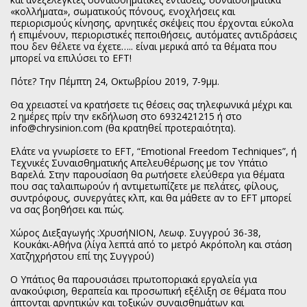
«κολλήματα», σωματικούς πόνους, ενοχλήσεις και
περιορισμούς κίνησης, αρνητικές σκέψεις που έρχονται εύκολα
ή επιμένουν, περιοριστικές πεποιθήσεις, αυτόματες αντιδράσεις
που δεν θέλετε να έχετε….. είναι μερικά από τα θέματα που
μπορεί να επιλύσει το EFT!
Πότε? Την Πέμπτη 24, Οκτωβρίου 2019, 7-9μμ.
Θα χρειαστεί να κρατήσετε τις θέσεις σας τηλεφωνικά μέχρι και
2 ημέρες πρίν την εκδήλωση στο 6932421215 ή στο
info@chrysinion.com (θα κρατηθεί προτεραιότητα).
Ελάτε να γνωρίσετε το EFT, “Emotional Freedom Techniques”, ή
Τεχνικές Συναισθηματικής Απελευθέρωσης με τον Υπάτιο
Βαρελά. Στην παρουσίαση θα ρωτήσετε ελεύθερα για θέματα
που σας ταλαιπωρούν ή αντιμετωπίζετε με πελάτες, φίλους,
συντρόφους, συνεργάτες κλπ, και θα μάθετε αν το EFT μπορεί
να σας βοηθήσει και πώς.
Χώρος Διεξαγωγής :ΧρυσήΝΙΟΝ, Λεωφ. Συγγρού 36-38,
Κουκάκι-Αθήνα (λίγα λεπτά από το μετρό Ακρόπολη και στάση
Χατζηχρήστου επί της Συγγρού)
Ο Υπάτιος θα παρουσιάσει πρωτοποριακά εργαλεία για
ανακούφιση, θεραπεία και προσωπική εξέλιξη σε θέματα που
άπτονται αρνητικών και τοξικών συναισθημάτων και