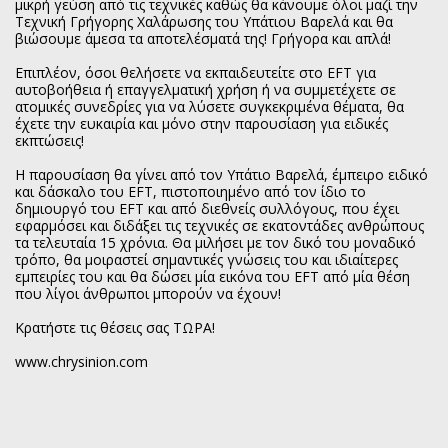
μικρή γεύση από τις τεχνικές καθώς θα κάνουμε όλοι μαζί την
Τεχνική Γρήγορης Χαλάρωσης του Υπάτιου Βαρελά και θα
βιώσουμε άμεσα τα αποτελέσματά της! Γρήγορα και απλά!
Επιπλέον, όσοι θελήσετε να εκπαιδευτείτε στο EFT για
αυτοβοήθεια ή επαγγελματική χρήση ή να συμμετέχετε σε
ατομικές συνεδρίες για να λύσετε συγκεκριμένα θέματα, θα
έχετε την ευκαιρία και μόνο στην παρουσίαση για ειδικές
εκπτώσεις!
Η παρουσίαση θα γίνει από τον Υπάτιο Βαρελά, έμπειρο ειδικό
και δάσκαλο του EFT, πιστοποιημένο από τον ίδιο το
δημιουργό του EFT και από διεθνείς συλλόγους, που έχει
εφαρμόσει και διδάξει τις τεχνικές σε εκατοντάδες ανθρώπους
τα τελευταία 15 χρόνια. Θα μιλήσει με τον δικό του μοναδικό
τρόπο, θα μοιραστεί σημαντικές γνώσεις του και ιδιαίτερες
εμπειρίες του και θα δώσει μία εικόνα του EFT από μία θέση
που λίγοι άνθρωποι μπορούν να έχουν!
Κρατήστε τις θέσεις σας ΤΩΡΑ!
www.chrysinion.com