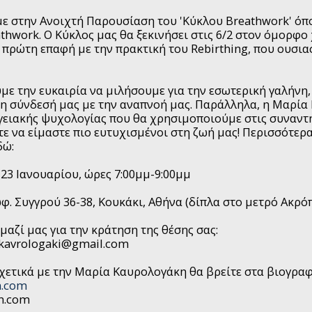
ε στην Ανοιχτή Παρουσίαση του 'Κύκλου Breathwork' όπ
athwork. Ο Κύκλος μας θα ξεκινήσει στις 6/2 στον όμορφο
 πρώτη επαφή με την πρακτική του Rebirthing, που ουσι
υμε την ευκαιρία να μιλήσουμε για την εσωτερική γαλήνη
η σύνδεσή μας με την αναπνοή μας. Παράλληλα, η Μαρία 
γειακής ψυχολογίας που θα χρησιμοποιούμε στις συναντ
τε να είμαστε πιο ευτυχισμένοι στη ζωή μας! Περισσότερα
δώ:
23 Ιανουαρίου, ώρες 7:00μμ-9:00μμ
φ. Συγγρού 36-38, Κουκάκι, Αθήνα (δίπλα στο μετρό Ακρόπ
μαζί μας για την κράτηση της θέσης σας:
mkavrologaki@gmail.com
χετικά με την Μαρία Καυρολογάκη θα βρείτε στα βιογρα
n.com
n.com