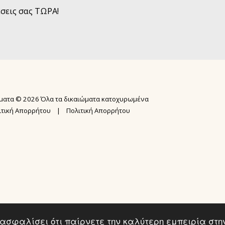
έσεις σας ΤΩΡΑ!
ΑΡΧΙΚΉ ΣΕΛ
ΣΕΜΙΝΆΡΙΑ
N.I.A.® ME
ματα © 2026 Όλα τα δικαιώματα κατοχυρωμένα
ΕΚΠΑΙΔΕΥΣΗ
ΨΥΧΙΚΉ ΕΠΊ
ιτική Απορρήτου
|
Πολιτική Απορρήτου
ΕΚΠΑΊΔΕΥΣ
ΥΠΗΡΕΣΙΕΣ 
USUI MASTE
GALLERY
BOOK REIKI
ΔΩΡΕΑΝ WEB
KARUNA REI
ΔΩΡΕΑΝ ΑΚΑ
2ΗΜΕΡΗ ΕΚΠ
ΌΡΟΙ ΣΥΜΜ
εξασφαλίσει ότι παίρνετε την καλύτερη εμπειρία στη