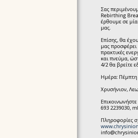
ARTICLES
Σας περιμένουμ
Rebirthing Bre
ΔΗΛΩΣΗ ΑΠΟΡΡΗΤΟΥ
έρθουμε σε μία
ΌΡΟΙ ΣΥΜΜΕΤΟΧΉΣ &
μας.
ΠΟΛΙΤΙΚΉ ΑΚΥΡΏΣΕΩΝ
Επίσης, θα έχο
F.A.Q ΣΥΧΝΈΣ
ΕΡΩΤΉΣΕΙΣ &
μας προσφέρει 
ΑΠΑΝΤΉΣΕΙΣ
πρακτικές ενερ
και πνεύμα, ώσ
4/2 θα βρείτε ε
Ημέρα: Πέμπτη 
Χρυσήνιον, Λεω
Επικοινωνήστε 
693 2239030, 
Πληροφορίες σ
www.chrysinio
info@chrysinio