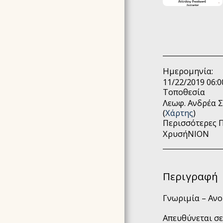
AKASHIC RECORDS
HOLY®JOURNEY
4ΉΜΕΡΗ ΕΚΠΑΊΔΕΥΣΗ
N.I.A.® METHOD
(NOURISH YOUR INNER
AWARENESS)
Ημερομηνία:
EΠΙΚΟΙΝΩΝΉΣΤΕ ΜΑΖΙ
11/22/2019 06:0
ΜΑΣ
Τοποθεσία
ΕΚΠΑΙΔΕΥΣΗ USUI REIKI
Λεωφ. Ανδρέα Σ
& ΚΟΣΤΟΣ
(
Χάρτης
)
Περισσότερες 
ΑΛΛΑ ΣΕΜΙΝΑΡΙΑ -
ΚΟΣΤΟΣ
ΧρυσήΝΙΟΝ
ΕΠΙΛΕΓΜΈΝΕΣ
ΕΜΠΕΙΡΊΕΣ
ΥΠΗΡΕΣΙΕΣ - ΒΡΕΣ ΤΗΝ
Περιγραφή
ΣΥΝΕΔΡΙΑ ΠΟΥ ΣΟΥ
ΤΑΙΡΙΑΖΕΙ
Γνωριμία – Ανο
BΙΟΓΡΑΦΙΚΆ
Απευθύνεται σε
GALLERY