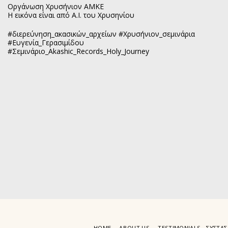
Οργάνωση Χρυσήνιον ΑΜΚΕ
Η εικόνα είναι από Α.Ι. του Χρυσηνίου
#διερεύνηση_ακασικών_αρχείων #Χρυσήνιον_σεμινάρια
#Ευγενία_Γερασιμίδου
#Σεμινάριο_Akashic_Records_Holy_Journey
HOME
ABOUT US
TESTIMONIALS - ΣΥΣΤΑΣ