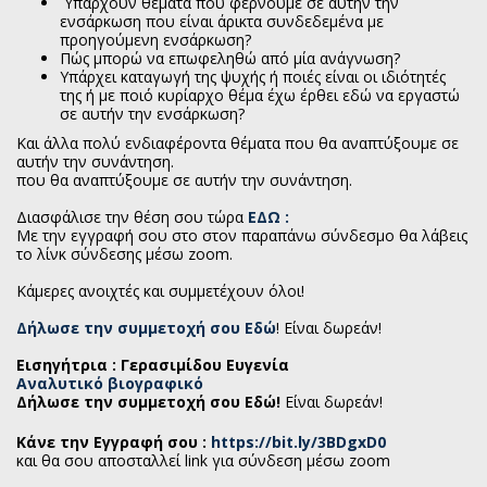
Υπάρχουν θέματα που φέρνουμε σε αυτήν την
ενσάρκωση που είναι άρικτα συνδεδεμένα με
προηγούμενη ενσάρκωση?
Πώς μπορώ να επωφεληθώ από μία ανάγνωση?
Υπάρχει καταγωγή της ψυχής ή ποιές είναι οι ιδιότητές
της ή με ποιό κυρίαρχο θέμα έχω έρθει εδώ να εργαστώ
σε αυτήν την ενσάρκωση?
Και άλλα πολύ ενδιαφέροντα θέματα που θα αναπτύξουμε σε
αυτήν την συνάντηση.
που θα αναπτύξουμε σε αυτήν την συνάντηση.
Διασφάλισε την θέση σου τώρα
ΕΔΩ :
Με την εγγραφή σου στο στον παραπάνω σύνδεσμο θα λάβεις
το λίνκ σύνδεσης μέσω zoom.
Κάμερες ανοιχτές και συμμετέχουν όλοι!
Δήλωσε την συμμετοχή σου Εδώ
! Είναι δωρεάν!
Εισηγήτρια : Γερασιμίδου Ευγενία
Αναλυτικό βιογραφικό
Δήλωσε την συμμετοχή σου Εδώ!
Είναι δωρεάν!
Κάνε την Εγγραφή σου :
https://bit.ly/3BDgxD0
και θα σου αποσταλλεί link για σύνδεση μέσω zoom