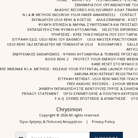
ΣΕΜΙΝΆΡΙΑ ΠΟΥ ΟΡΓΑΝΏΝΟΥΜΕ ΤΩ
AKASHIC RECORDS HOLYJOURNEY 4-DAY TRAIN
N.I.A.® METHOD (NOURISH YOUR INNER AWARENESS)
CONTACT 
ΕΚΠΑΙΔΕΥΣΗ USUI REIKI & ΚΟΣΤΟΣ
ΑΛΛΑ ΣΕΜΙΝΑΡΙΑ - ΚΟΣ
ΨΥΧΙΚΉ ΕΠΊΘΕΣΗ & ΆΜΥΝΑ, ΣΥΜΠΤΏΜΑΤΑ ΚΑΙ ΠΡΟΣΤΑΣΊ
ΕΚΠΑΊΔΕΥΣΗ ΣΤΗΝ ΨΥΧΙΚΗ ΑΥΤΟΑΜΥΝΑ
SELECTED EXPERIEN
ΥΠΗΡΕΣΙΕΣ - ΒΡΕΣ ΤΗΝ ΣΥΝΕΔΡΙΑ ΠΟΥ ΣΟΥ ΤΑΙΡΙΑ
ΕΓΓΡΑΦΉ EΔΩ: USUI REIKI 1ΟΥ ΒΑΘΜΟΥ
USUI MASTER PRACTITIONER
USUI REIKI 1&2 EΚΠΑΙΔΕΥΣΗ ΜΕ ΓΕΝΕΑΛΟΓΙΑ USUI
BIOGRAPHIES
GALL
ARTIC
ΕΝΕΡΓΕΙΑΚΟΣ ΚΑΘΑΡΙΣΜΟΣ - ΨΥΧΙΚΗ ΑΥΤΟΑΜΥΝΑ & ΤΕΧΝΙΚΕΣ ΠΡΟΣΤΑΣ
BOOK REIKI 2
PROTECT YOUR ENERGY! FREE WEBI
ΚΑΝΕ RESET ΣΤΟ ΜΥΑΛΟ 
REE WEBINAR N.I.A. METHOD - RELEASE YOUR POTENTIAL AND LAUNCH YOUR LI
KARUNA REIKI RETREAT REGISTRATI
ΕΓΓΡΑΦΗ RETREAT -USUI REIKI MASTER-TEAC
FREE AKASHIC RECORDS - 2-HOUR WEBI
2ΗΜΕΡΗ ΕΚΠΑΊΔΕΥΣΗ ΣΤΙΣ ΒΕΝΤΟΎΖΕΣ ΠΥΡΌΣ & ΣΙΛΙΚΌ
PRIVACY STATEMENT
ΌΡΟΙ ΣΥΜΜΕΤΟΧΉΣ & ΠΟΛΙΤΙΚΉ ΑΚΥΡΏΣ
F.A.Q ΣΥΧΝΈΣ ΕΡΩΤΉΣΕΙΣ & ΑΠΑΝΤΉΣΕΙΣ
STO
Chrysinion
Copyright © 2026 All rights reserved
Όροι Χρήσης & Πολιτική Απορρήτου
|
Privacy Policy