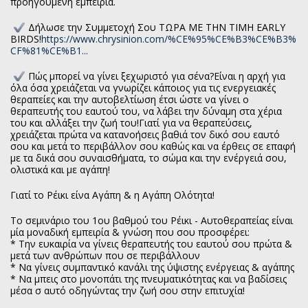
προηγούμενη εμπειρία.
Δήλωσε την Συμμετοχή Σου ΤΩΡΑ ΜΕ ΤΗΝ ΤΙΜΗ EARLY
BIRDS!
https://www.chrysinion.com/%CE%95%CE%B3%CE%B3%
CF%81%CE%B1...
Πώς μπορεί να γίνει ξεχωριστό για σένα?Είναι η αρχή για
όλα όσα χρειάζεται να γνωρίζει κάποιος για τις ενεργειακές
θεραπείες και την αυτοβελτίωση έτσι ώστε να γίνει ο
θεραπευτής του εαυτού του, να λάβει την δύναμη στα χέρια
του και αλλάξει την ζωή του!Γιατί για να θεραπεύσεις,
χρειάζεται πρώτα να κατανοήσεις βαθιά τον δικό σου εαυτό
σου και μετά το περιβάλλον σου καθώς και να έρθεις σε επαφή
με τα δικά σου συναισθήματα, το σώμα και την ενέργειά σου,
ολιστικά και με αγάπη!
Γιατί το Ρέικι είνα Αγάπη & η Αγάπη Ολότητα!
Το σεμινάριο του 1ου βαθμού του Ρέικι - Αυτοθεραπείας είναι
μία μοναδική εμπειρία & γνώση που σου προσφέρει:
* Την ευκαιρία να γίνεις θεραπευτής του εαυτού σου πρώτα &
μετά των ανθρώπων που σε περιβάλλουν
* Να γίνεις συμπαντικό κανάλι της ύψιστης ενέργειας & αγάπης
* Να μπεις στο μονοπάτι της πνευματικότητας και να βαδίσεις
μέσα σ αυτό οδηγώντας την ζωή σου στην επιτυχία!