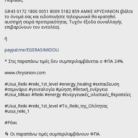
GR43 0172 1800 0051 8009 5182 859 ΑΜΚΕ ΧΡΥΣΗΝΙΟΝ (βάλτε
το όνομά σας και ειδοποιήστε τηλεφωνικά θα κρατηθεί
αυστηρή σειρά προτεραιότητας. Tυχόν έξοδα συναλλαγής
επιβαρύνουν τον εντολέα).
ή
paypal.me/EGERASIMIDOU
* Στις παραπάνω τιμές δεν συμπεριλαμβάνεται ο ΦΠΑ 24%.
www.chrysinion.com
#Usui_Reiki #reiki_1st_level #energy_healing #εκπαιδευση
#σεμινάριο #γενεαλογία #μύηση #θετική_ενέργεια
#Usui_Mikao #Reiki #energy #ενεργειακές_ολιστικές_θεραπείες
#Usui_Reiki #reiki_1st_level #Το_Reiki_της_Ολότητας
#usui_reiki_1
#Ρέικι
🌀 Οι παραπάνω τιμές συμπεριλαμβάνουν ΦΠΑ.