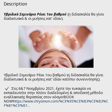
Description
Υβριδικό Σεμινάριο Ρέικι 1ου βαθμού
(η διδασκαλία θα γίνει
διαδικτυακά & οι μυήσεις κατ' ιδίαν).
Υβριδικό Σεμινάριο Ρέικι 1ου βαθμού (η διδασκαλία θα γίνει
διαδικτυακά & οι μυήσεις κατ' ιδίαν κατόπιν συνεννόησης).
Στις 6&7 Νοεμβρίου 2021, έχετε την ευκαιρία να
εκπαιδευτείτε στην πλέον διαδεδομένη & αποδεκτή μέθοδο
εναλλακτικής θεραπείας στον κόσμο!BOOK
NOW!
https://www.chrysinion.com/%CE%95%CE%B3%CE%B3%C
F%81%CE%B1...