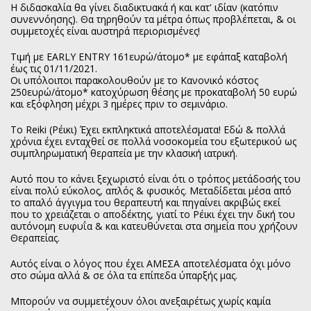
Η διδασκαλία θα γίνει διαδικτυακά ή και κατ' ιδίαν (κατόπιν
συνεννόησης). Θα τηρηθούν τα μέτρα όπως προβλέπεται, & οι
συμμετοχές είναι αυστηρά περιορισμένες!
Τιμή με EARLY ENTRY 161ευρώ/άτομο* με εφάπαξ καταβολή
έως τις 01/11/2021.
Οι υπόλοιποι παρακολουθούν με το Κανονικό κόστος
250ευρώ/άτομο* κατοχύρωση θέσης με προκαταβολή 50 ευρώ
και εξόφληση μέχρι 3 ημέρες πριν το σεμινάριο.
Το Reiki (Ρέικι) Έχει εκπληκτικά αποτελέσματα! Εδώ & πολλά
χρόνια έχει ενταχθεί σε πολλά νοσοκομεία του εξωτερικού ως
συμπληρωματική θεραπεία με την κλασική ιατρική.
Αυτό που το κάνει ξεχωριστό είναι ότι ο τρόπος μετάδοσής του
είναι πολύ εύκολος, απλός & φυσικός. Μεταδίδεται μέσα από
το απαλό άγγιγμα του θεραπευτή και πηγαίνει ακριβώς εκεί
που το χρειάζεται ο αποδέκτης, γιατί το Ρέικι έχει την δική του
αυτόνομη ευφυΐα & και κατευθύνεται στα σημεία που χρήζουν
Θεραπείας.
Αυτός είναι ο λόγος που έχει ΑΜΕΣΑ αποτελέσματα όχι μόνο
στο σώμα αλλά & σε όλα τα επίπεδα ύπαρξής μας.
Μπορούν να συμμετέχουν όλοι ανεξαιρέτως χωρίς καμία