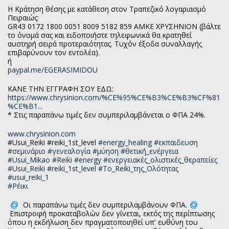
Η Κράτηση θέσης με κατάθεση στον Τραπεζικό λογαριασμό
Πειραιώς:
GR43 0172 1800 0051 8009 5182 859 ΑΜΚΕ ΧΡΥΣΗΝΙΟΝ (βάλτε
το όνομά σας και ειδοποιήστε τηλεφωνικά θα κρατηθεί
αυστηρή σειρά προτεραιότητας. Tυχόν έξοδα συναλλαγής
επιβαρύνουν τον εντολέα).
ή
paypal.me/EGERASIMIDOU
ΚΑΝΕ ΤΗΝ ΕΓΓΡΑΦΗ ΣΟΥ ΕΔΩ:
https://www.chrysinion.com/%CE%95%CE%B3%CE%B3%CF%81
%CE%B1...
* Στις παραπάνω τιμές δεν συμπεριλαμβάνεται ο ΦΠΑ 24%.
www.chrysinion.com
#Usui_Reiki #reiki_1st_level
#energy_healing
#εκπαιδευση
#σεμινάριο
#γενεαλογία
#μύηση
#θετική_ενέργεια
#Usui_Mikao
#Reiki
#energy
#ενεργειακές_ολιστικές_θεραπείες
#Usui_Reiki
#reiki_1st_level
#Το_Reiki_της_Ολότητας
#usui_reiki_1
#Ρέικι
Οι παραπάνω τιμές δεν συμπεριλαμβάνουν ΦΠΑ.
Επιστροφή προκαταβολών δεν γίνεται, εκτός της περίπτωσης
όπου η εκδήλωση δεν πραγματοποιηθεί υπ' ευθύνη του