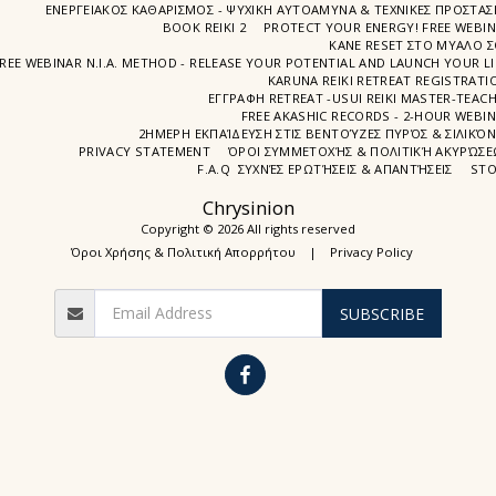
ΕΝΕΡΓΕΙΑΚΟΣ ΚΑΘΑΡΙΣΜΟΣ - ΨΥΧΙΚΗ ΑΥΤΟΑΜΥΝΑ & ΤΕΧΝΙΚΕΣ ΠΡΟΣΤΑΣ
BOOK REIKI 2
PROTECT YOUR ENERGY! FREE WEBI
ΚΑΝΕ RESET ΣΤΟ ΜΥΑΛΟ 
REE WEBINAR N.I.A. METHOD - RELEASE YOUR POTENTIAL AND LAUNCH YOUR LI
KARUNA REIKI RETREAT REGISTRATI
ΕΓΓΡΑΦΗ RETREAT -USUI REIKI MASTER-TEAC
FREE AKASHIC RECORDS - 2-HOUR WEBI
2ΗΜΕΡΗ ΕΚΠΑΊΔΕΥΣΗ ΣΤΙΣ ΒΕΝΤΟΎΖΕΣ ΠΥΡΌΣ & ΣΙΛΙΚΌ
PRIVACY STATEMENT
ΌΡΟΙ ΣΥΜΜΕΤΟΧΉΣ & ΠΟΛΙΤΙΚΉ ΑΚΥΡΏΣ
F.A.Q ΣΥΧΝΈΣ ΕΡΩΤΉΣΕΙΣ & ΑΠΑΝΤΉΣΕΙΣ
STO
Chrysinion
Copyright © 2026 All rights reserved
Όροι Χρήσης & Πολιτική Απορρήτου
|
Privacy Policy
SUBSCRIBE