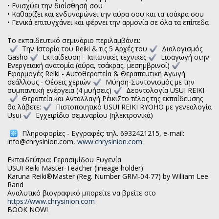
• Ενισχύει την διαίσθησή σου
• Καθαρίζει και ενδυναμώνει την αύρα σου και τα τσάκρα σου
• Γενικά επιτυγχάνει και φέρνει την αρμονία σε όλα τα επίπεδα
Το εκπαιδευτικό σεμινάριο περιλαμβάνει:
Την Ιστορία του Reiki & τις 5 Aρχές του
Διαλογισμός
Gasho
Εκπαίδευση - Ιαπωνικές τεχνικές
Εισαγωγή στην
Ενεργειακή ανατομία (αύρα, τσάκρας, μεσημβρινοί)
Εφαρμογές Reiki - Αυτοθεραπεία & Θεραπευτική Αγωγή
σεάλλους - Θέσεις χεριών
Μύηση-Συντονισμός με την
συμπαντική ενέργεια (4 μυήσεις)
Δεοντολογία USUI REIKI
Θεραπεία και Ανταλλαγή ΡέικιΣτο τέλος της εκπαίδευσης
θα λάβετε:
Πιστοποιητικό USUI REIKI RYOHO με γενεαλογία
Usui
Εγχειρίδιο σεμιναρίου (ηλεκτρονικά)
Πληροφορίες - Εγγραφές: τηλ. 6932421215, e-mail:
info@chrysinion.com,
www.chrysinion.com
Εκπαιδεύτρια: Γερασιμίδου Ευγενία
USUI Reiki Master-Teacher (lineage holder)
Karuna Reiki®Master (Reg. Number GRM-04-77) by William Lee
Rand
Αναλυτικό βιογραφικό μπορείτε να βρείτε στο
https://www.chrysinion.com
BOOK NOW!