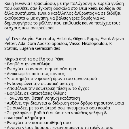
Και η Ευγενία Γερασιμίδου, με την πολύχρονη & ευρεία γνώση
που διαθέτει σαν έγκριτη δασκάλα στο Usui Reiki, καθώς & σε
άλλα συστήματα, είναι ο κατάλληλος άνθρωπος να σε διδάξει
ακούραστα & με αγάπη, να βάλεις γερές δομές για να
δημιουργήσεις το μέλλον που επιθυμείς και να πετύχεις τους
στόχους που ονειρεύεσαι!
Γενεαλογία: Furumoto, Helblink, Gilgen, Popat, Frank Arjava
Petter, Ada Dora Apostolopoulou, Vasso Nikolopoulou, K.
Stathis, Eugenia Gerassimides
Μερικά από τα οφέλη του Ρέικι:
• Βοηθά στην κατάθλιψη
• Ενισχύει το ανοσοποιητικό σύστημα
• Ανακουφίζει από τους πόνους
• Υποστηρίζει την φυσική άμυνα του οργανισμού
• Ενδυναμώνει την σωματική αντοχή
• Αποβάλλει την εσωτερική πίεση & το άγχος
• Βοηθάει σε καταστάσεις θλίψης
• Τονώνει την θετική νοητική κατάσταση
• Αυξάνει την διαύγεια & διάκριση στον δρόμο της αυτογνωσία
• Σε συνδέει με το ανώτερό σου πνευματικό σου κομάτι
• Σε χαλαρώνει βαθιά έτσι ώστε να νοιώθεις γαλήνη &
εσωτερική πληρότητα
• Ενισχύει την αυτοπεποίθησή σου
• Ανοίγει νέους δρόμους ενεργοποιώντας τα ταλέντα σου