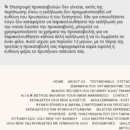
🌀 Επιστροφή προκαταβολών δεν γίνεται, εκτός της
περίπτωσης όπου η εκδήλωση δεν πραγματοποιηθεί υπ'
ευθύνη του Χρυσηνίου ή του Εισηγητού. Εάν για οποιοδήποτε
λόγο δεν καταφέρετε να παρακολουθήσετε την εκδήλωση για
την οποία δώσατε την προκαταβολή, μπορείτε να
χρησιμοποιήσετε τα χρήματα της προκαταβολής για να
παρακολουθήσετε κάποια άλλη εκδήλωση ή να το δωρίσετε σε
έναν φίλο. Αυτό ισχύει για περίοδο 12 μηνών, με το πέρας της
τριετίας η προκαταβολή σας παραγράφεται καμία οφειλή ή
ευθύνη φέρει το Χρυσήνιον απέναντι σας.
HOME
ABOUT US
TESTIMONIALS - ΣΥΣΤΑΣ
ΣΕΜΙΝΆΡΙΑ ΠΟΥ ΟΡΓΑΝΏΝΟΥΜΕ ΤΩ
AKASHIC RECORDS HOLYJOURNEY 4-DAY TRAIN
N.I.A.® METHOD (NOURISH YOUR INNER AWARENESS)
CONTACT 
ΕΚΠΑΙΔΕΥΣΗ USUI REIKI & ΚΟΣΤΟΣ
ΑΛΛΑ ΣΕΜΙΝΑΡΙΑ - ΚΟΣ
ΨΥΧΙΚΉ ΕΠΊΘΕΣΗ & ΆΜΥΝΑ, ΣΥΜΠΤΏΜΑΤΑ ΚΑΙ ΠΡΟΣΤΑΣΊ
ΕΚΠΑΊΔΕΥΣΗ ΣΤΗΝ ΨΥΧΙΚΗ ΑΥΤΟΑΜΥΝΑ
SELECTED EXPERIEN
ΥΠΗΡΕΣΙΕΣ - ΒΡΕΣ ΤΗΝ ΣΥΝΕΔΡΙΑ ΠΟΥ ΣΟΥ ΤΑΙΡΙΑ
ΕΓΓΡΑΦΉ EΔΩ: USUI REIKI 1ΟΥ ΒΑΘΜΟΥ
USUI MASTER PRACTITIONER
USUI REIKI 1&2 EΚΠΑΙΔΕΥΣΗ ΜΕ ΓΕΝΕΑΛΟΓΙΑ USUI
BIOGRAPHIES
GALL
ARTIC