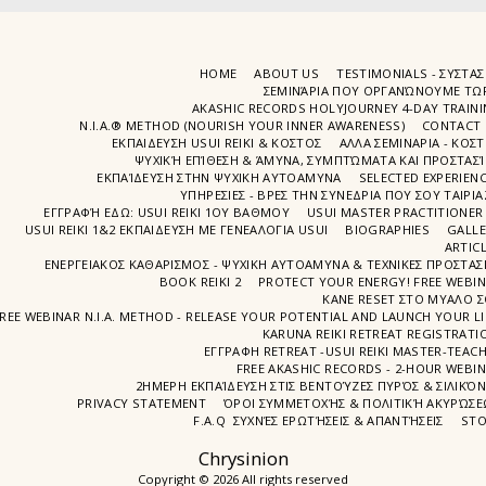
HOME
ABOUT US
TESTIMONIALS - ΣΥΣΤΑΣ
ΣΕΜΙΝΆΡΙΑ ΠΟΥ ΟΡΓΑΝΏΝΟΥΜΕ ΤΩ
AKASHIC RECORDS HOLYJOURNEY 4-DAY TRAIN
N.I.A.® METHOD (NOURISH YOUR INNER AWARENESS)
CONTACT 
ΕΚΠΑΙΔΕΥΣΗ USUI REIKI & ΚΟΣΤΟΣ
ΑΛΛΑ ΣΕΜΙΝΑΡΙΑ - ΚΟΣ
ΨΥΧΙΚΉ ΕΠΊΘΕΣΗ & ΆΜΥΝΑ, ΣΥΜΠΤΏΜΑΤΑ ΚΑΙ ΠΡΟΣΤΑΣΊ
ΕΚΠΑΊΔΕΥΣΗ ΣΤΗΝ ΨΥΧΙΚΗ ΑΥΤΟΑΜΥΝΑ
SELECTED EXPERIEN
ΥΠΗΡΕΣΙΕΣ - ΒΡΕΣ ΤΗΝ ΣΥΝΕΔΡΙΑ ΠΟΥ ΣΟΥ ΤΑΙΡΙΑ
ΕΓΓΡΑΦΉ EΔΩ: USUI REIKI 1ΟΥ ΒΑΘΜΟΥ
USUI MASTER PRACTITIONER
USUI REIKI 1&2 EΚΠΑΙΔΕΥΣΗ ΜΕ ΓΕΝΕΑΛΟΓΙΑ USUI
BIOGRAPHIES
GALL
ARTIC
ΕΝΕΡΓΕΙΑΚΟΣ ΚΑΘΑΡΙΣΜΟΣ - ΨΥΧΙΚΗ ΑΥΤΟΑΜΥΝΑ & ΤΕΧΝΙΚΕΣ ΠΡΟΣΤΑΣ
BOOK REIKI 2
PROTECT YOUR ENERGY! FREE WEBI
ΚΑΝΕ RESET ΣΤΟ ΜΥΑΛΟ 
REE WEBINAR N.I.A. METHOD - RELEASE YOUR POTENTIAL AND LAUNCH YOUR LI
KARUNA REIKI RETREAT REGISTRATI
ΕΓΓΡΑΦΗ RETREAT -USUI REIKI MASTER-TEAC
FREE AKASHIC RECORDS - 2-HOUR WEBI
2ΗΜΕΡΗ ΕΚΠΑΊΔΕΥΣΗ ΣΤΙΣ ΒΕΝΤΟΎΖΕΣ ΠΥΡΌΣ & ΣΙΛΙΚΌ
PRIVACY STATEMENT
ΌΡΟΙ ΣΥΜΜΕΤΟΧΉΣ & ΠΟΛΙΤΙΚΉ ΑΚΥΡΏΣ
F.A.Q ΣΥΧΝΈΣ ΕΡΩΤΉΣΕΙΣ & ΑΠΑΝΤΉΣΕΙΣ
STO
Chrysinion
Copyright © 2026 All rights reserved