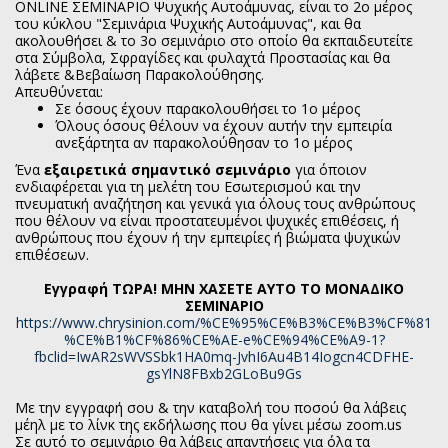
ΟΝLINE ΣΕΜΙΝΑΡΙΟ Ψυχικής Αυτοάμυνας, είναι το 2ο μέρος
του κύκλου "Σεμινάρια Ψυχικής Αυτοάμυνας", και θα
ακολουθήσει & το 3ο σεμινάριο στο οποίο θα εκπαιδευτείτε
στα Σύμβολα, Σφραγίδες και φυλαχτά Προστασίας και θα
λάβετε &Βεβαίωση Παρακολούθησης.
Απευθύνεται:
Σε όσους έχουν παρακολουθήσει το 1ο μέρος
Όλους όσους θέλουν να έχουν αυτήν την εμπειρία
ανεξάρτητα αν παρακολούθησαν το 1ο μέρος
Ένα
εξαιρετικά σημαντικό σεμινάριο
για όποιον
ενδιαφέρεται για τη μελέτη του Εσωτερισμού και την
πνευματική αναζήτηση και γενικά για όλους τους ανθρώπους
που θέλουν να είναι προστατευμένοι ψυχικές επιθέσεις, ή
ανθρώπους που έχουν ή την εμπειρίες ή βιώματα ψυχικών
επιθέσεων.
Εγγραφή ΤΩΡΑ! ΜΗΝ ΧΑΣΕΤΕ ΑΥΤΟ ΤΟ ΜΟΝΑΔΙΚΟ
ΣΕΜΙΝΑΡΙΟ
https://www.chrysinion.com/%CE%95%CE%B3%CE%B3%CF%81
%CE%B1%CF%86%CE%AE-e%CE%94%CE%A9-1?
fbclid=IwAR2sWVSSbk1HA0mq-JvhI6Au4B14Iogcn4CDFHE-
gsYlN8FBxb2GLoBu9Gs
Με την εγγραφή σου & την καταβολή του ποσού θα λάβεις
μέηλ με το λίνκ της εκδήλωσης που θα γίνει μέσω zoom.us
Σε αυτό το σεμινάριο θα λάβεις απαντήσεις για όλα τα