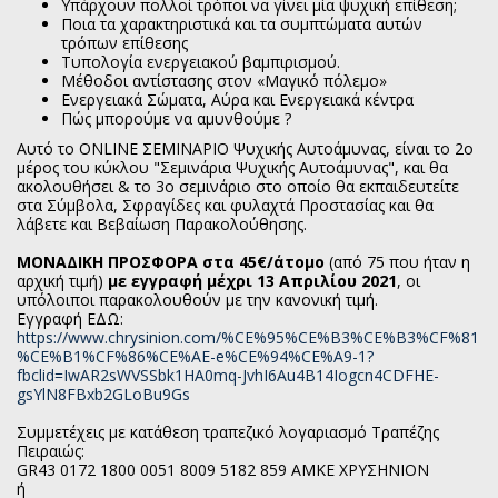
Υπάρχουν πολλοί τρόποι να γίνει μία ψυχική επίθεση;
Ποια τα χαρακτηριστικά και τα συμπτώματα αυτών
τρόπων επίθεσης
Τυπολογία ενεργειακού βαμπιρισμού.
Μέθοδοι αντίστασης στον «Μαγικό πόλεμο»
Ενεργειακά Σώματα, Αύρα και Ενεργειακά κέντρα
Πώς μπορούμε να αμυνθούμε ?
Αυτό το ΟΝLINE ΣΕΜΙΝΑΡΙΟ Ψυχικής Αυτοάμυνας, είναι το 2ο
μέρος του κύκλου "Σεμινάρια Ψυχικής Αυτοάμυνας", και θα
ακολουθήσει & το 3ο σεμινάριο στο οποίο θα εκπαιδευτείτε
στα Σύμβολα, Σφραγίδες και φυλαχτά Προστασίας και θα
λάβετε και Βεβαίωση Παρακολούθησης.
ΜΟΝΑΔΙΚΗ ΠΡΟΣΦΟΡΑ στα 45€/άτομο
(από 75 που ήταν η
αρχική τιμή)
με εγγραφή μέχρι 13 Απριλίου 2021
, οι
υπόλοιποι παρακολουθούν με την κανονική τιμή.
Εγγραφή ΕΔΩ:
https://www.chrysinion.com/%CE%95%CE%B3%CE%B3%CF%81
%CE%B1%CF%86%CE%AE-e%CE%94%CE%A9-1?
fbclid=IwAR2sWVSSbk1HA0mq-JvhI6Au4B14Iogcn4CDFHE-
gsYlN8FBxb2GLoBu9Gs
Συμμετέχεις με κατάθεση τραπεζικό λογαριασμό Τραπέζης
Πειραιώς:
GR43 0172 1800 0051 8009 5182 859 ΑΜΚΕ ΧΡΥΣΗΝΙΟΝ
ή