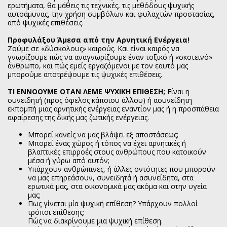
ερωτήματα, θα μάθεις τις τεχνικές, τις μεθόδους ψυχικής
αυτοάμυνας, την χρήση συμβόλων και φυλαχτών προστασίας,
από ψυχικές επιθέσεις.
Προφυλάξου Άμεσα από την Αρνητική Ενέργεια!
Ζούμε σε «δύσκολους» καιρούς. Και είναι καιρός να
γνωρίζουμε πώς να αναγνωρίζουμε έναν τοξικό ή «σκοτεινό»
άνθρωπο, και πώς εμείς εργαζόμενοι με τον εαυτό μας
μπορούμε αποτρέψουμε τις ψυχικές επιθέσεις.
ΤΙ ΕΝΝΟΟΥΜΕ ΟΤΑΝ ΛΕΜΕ ΨΥΧΙΚΗ ΕΠΙΘΕΣΗ;
Είναι η
συνειδητή (προς όφελος κάποιου άλλου) ή ασυνείδητη
εκπομπή μιας αρνητικής ενέργειας εναντίον μας ή η προσπάθεια
αφαίρεσης της δικής μας ζωτικής ενέργειας.
Μπορεί κανείς να μας βλάψει εξ αποστάσεως;
Μπορεί ένας χώρος ή τόπος να έχει αρνητικές ή
βλαπτικές επιρροές στους ανθρώπους που κατοικούν
μέσα ή γύρω από αυτόν;
Υπάρχουν ανθρώπινες, ή άλλες οντότητες που μπορούν
να μας επηρεάσουν, συνειδητά ή ασυνείδητα, στα
ερωτικά μας, στα οικονομικά μας ακόμα και στην υγεία
μας;
Πως γίνεται μία ψυχική επίθεση? Υπάρχουν πολλοί
τρόποι επίθεσης;
Πώς να διακρίνουμε μια ψυχική επίθεση.