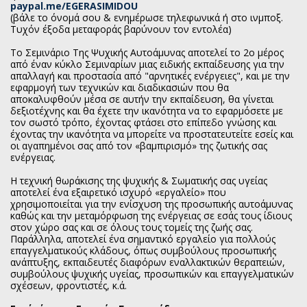
paypal.me/EGERASIMIDOU
(βάλε το όνομά σου & ενημέρωσε τηλεφωνικά ή στο ινμποξ.
Τυχόν έξοδα μεταφοράς βαρύνουν τον εντολέα)
To Σεμινάριο Της Ψυχικής Αυτοάμυνας αποτελεί το 2ο μέρος
από έναν κύκλο Σεμιναρίων μιας ειδικής εκπαίδευσης για την
απαλλαγή και προστασία από "αρνητικές ενέργειες", και με την
εφαρμογή των τεχνικών και διαδικασιών που θα
αποκαλυφθούν μέσα σε αυτήν την εκπαίδευση, θα γίνεται
δεξιοτέχνης και θα έχετε την ικανότητα να το εφαρμόσετε με
τον σωστό τρόπο, έχοντας φτάσει στο επίπεδο γνώσης και
έχοντας την ικανότητα να μπορείτε να προστατευτείτε εσείς και
οι αγαπημένοι σας από τον «βαμπιρισμό» της ζωτικής σας
ενέργειας.
Η τεχνική θωράκισης της ψυχικής & Σωματικής σας υγείας
αποτελεί ένα εξαιρετικό ισχυρό «εργαλείο» που
χρησιμοποιείται για την ενίσχυση της προσωπικής αυτοάμυνας
καθώς και την μεταμόρφωση της ενέργειας σε εσάς τους ίδιους
στον χώρο σας και σε όλους τους τομείς της ζωής σας.
Παράλληλα, αποτελεί ένα σημαντικό εργαλείο για πολλούς
επαγγελματικούς κλάδους, όπως συμβούλους προσωπικής
ανάπτυξης, εκπαιδευτές διαφόρων εναλλακτικών θεραπειών,
συμβούλους ψυχικής υγείας, προσωπικών και επαγγελματικών
σχέσεων, φροντιστές, κ.ά.