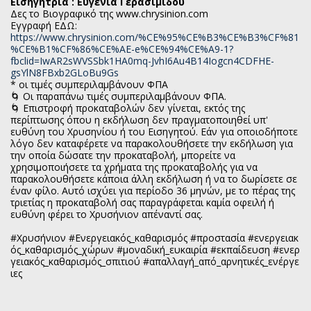
Εισήγήτρια : Ευγενία Γερασιμίδου
Δες το Βιογραφικό της www.chrysinion.com
Εγγραφή ΕΔΩ:
https://www.chrysinion.com/%CE%95%CE%B3%CE%B3%CF%81
%CE%B1%CF%86%CE%AE-e%CE%94%CE%A9-1?
fbclid=IwAR2sWVSSbk1HA0mq-JvhI6Au4B14Iogcn4CDFHE-
gsYlN8FBxb2GLoBu9Gs
* οι τιμές συμπεριλαμβάνουν ΦΠΑ
🌀 Οι παραπάνω τιμές συμπεριλαμβάνουν ΦΠΑ.
🌀 Επιστροφή προκαταβολών δεν γίνεται, εκτός της
περίπτωσης όπου η εκδήλωση δεν πραγματοποιηθεί υπ'
ευθύνη του Χρυσηνίου ή του Εισηγητού. Εάν για οποιοδήποτε
λόγο δεν καταφέρετε να παρακολουθήσετε την εκδήλωση για
την οποία δώσατε την προκαταβολή, μπορείτε να
χρησιμοποιήσετε τα χρήματα της προκαταβολής για να
παρακολουθήσετε κάποια άλλη εκδήλωση ή να το δωρίσετε σε
έναν φίλο. Αυτό ισχύει για περίοδο 36 μηνών, με το πέρας της
τριετίας η προκαταβολή σας παραγράφεται καμία οφειλή ή
ευθύνη φέρει το Χρυσήνιον απέναντί σας.
#Χρυσήνιον
#Ενεργειακός_καθαρισμός
#προστασία
#ενεργειακ
ός_καθαρισμός_χώρων
#μοναδική_ευκαιρία
#εκπαίδευση
#ενερ
γειακός_καθαρισμός_σπιτιού
#απαλλαγή_από_αρνητικές_ενέργε
ιες