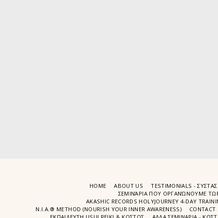
HOME
ABOUT US
TESTIMONIALS - ΣΥΣΤΑΣ
ΣΕΜΙΝΆΡΙΑ ΠΟΥ ΟΡΓΑΝΏΝΟΥΜΕ ΤΩ
AKASHIC RECORDS HOLYJOURNEY 4-DAY TRAIN
N.I.A.® METHOD (NOURISH YOUR INNER AWARENESS)
CONTACT 
ΕΚΠΑΙΔΕΥΣΗ USUI REIKI & ΚΟΣΤΟΣ
ΑΛΛΑ ΣΕΜΙΝΑΡΙΑ - ΚΟΣ